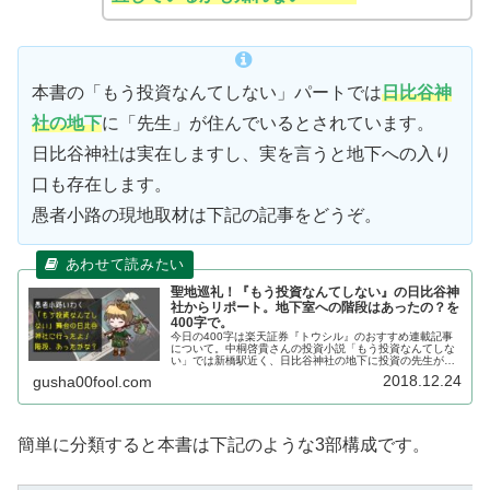
本書の「もう投資なんてしない」パートでは
日比谷神
社の地下
に「先生」が住んでいるとされています。
日比谷神社は実在しますし、実を言うと地下への入り
口も存在します。
愚者小路の現地取材は下記の記事をどうぞ。
聖地巡礼！『もう投資なんてしない』の日比谷神
社からリポート。地下室への階段はあったの？を
400字で。
今日の400字は楽天証券『トウシル』のおすすめ連載記事
について。中桐啓貴さんの投資小説「もう投資なんてしな
い」では新橋駅近く、日比谷神社の地下に投資の先生がい
ると描かれていました。偶然近くを通る用事があったもの
2018.12.24
gusha00fool.com
でその様子をお伝えします。実は...
簡単に分類すると本書は下記のような3部構成です。