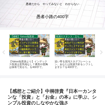
愚者だから やってみないと わからない
愚者小路の400字
【連載】Yahoo知恵袋：秀逸質問＆回答録
投資のスタンス・立ち位置を考える
カ
き
【Yahoo知恵袋より】インデック
這い寄る混沌スタグフレーショ
カ
解
ス投資は意気地なし？勇気や度胸
ン。あなたは投資方針をシフトし
ガ
は保有で見せろ。を400字で。
ますか？を400字で。
に
を4
【感想とご紹介】中桐啓貴『日本一カンタ
ンな「投資」と「お金」の本』に学ぶ、シ
ンプル投資のしなやかな強さ