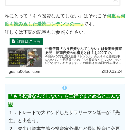
私にとって「もう投資なんてしない」はそれこそ
何度も何
度も読み返した愛読コンテンツの一つ
です。
詳しくは下記の記事もご参照ください。
中桐啓貴『もう投資なんてしない』は長期投資家
必見！長期投資の心構えとは？を400字で。
今日の400字は楽天証券『トウシル』のおすすめ連載記事
について。中桐啓貴さんの「もう投資なんてしない」をご
紹介させていただきます。この連載は全25回の小説仕立て
となっており、初心者でも上級者でもやさしく読めるのが
魅力です。どうして長期投資が...
2018.12.24
gusha00fool.com
「もう投資なんてしない」を三行でまとめるとこんな
話
１．トレードで大ヤケドしたサラリーマン隆一が「先
生」と出会う。
２．先生は資本主義や投資家心理など長期投資に必要