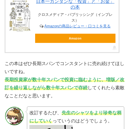
日本一カンタンな「投資」と「お金」
の本
クロスメディア・パブリッシング（インプレ
ス）
Amazonの商品レビュー・口コミを見る
Amazon
この本はぜひ長期スパンでコンスタントに売れ続けてほし
いですね。
長期投資家が数十年スパンで投資に臨むように、増版／改
訂を繰り返しながら数十年スパンで存続
してくれたら素敵
なことだなと思います。
改訂するたび、
先生のシャツをより珍奇な柄
にしていく
っていうのはどうでしょう。