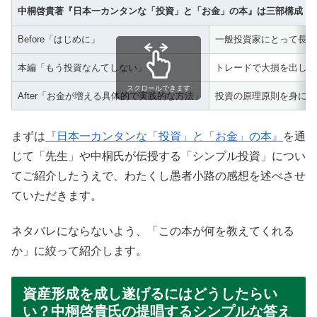
中桐啓貴著『日本一カンタンな「投資」と「お金」の本』は三部構成
Before「はじめに」
一般投資家にとって長期
本編「もう投資なんてしない」
トレードで大損を出した
スクロールできます
After「お金が増える具体的で実践的な方法」
投資の原理原則を身に着
まずは
『日本一カンタンな「投資」と「お金」の本』
を通
じて「先生」や中桐氏が伝授する「シンプル投資」につい
てご紹介したうえで、わたくし愚者小路の感想を述べさせ
ていただきます。
ネタバレにならないよう、「この本が何を教えてくれる
か」に絞って紹介します。
資産形成を成し遂げるにはどうしたらい
い？中桐啓貴氏の提唱するシンプルな答え