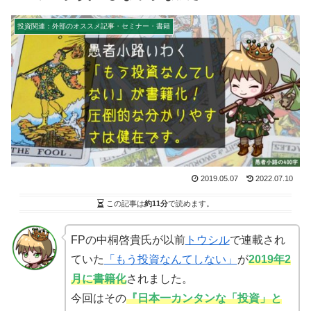
投資関連：外部のオススメ記事・セミナー・書籍
2019.05.07
2022.07.10
この記事は
約11分
で読めます。
FPの中桐啓貴氏が以前
トウシル
で連載され
ていた
「もう投資なんてしない」
が
2019年2
月に書籍化
されました。
今回はその
『日本一カンタンな「投資」と