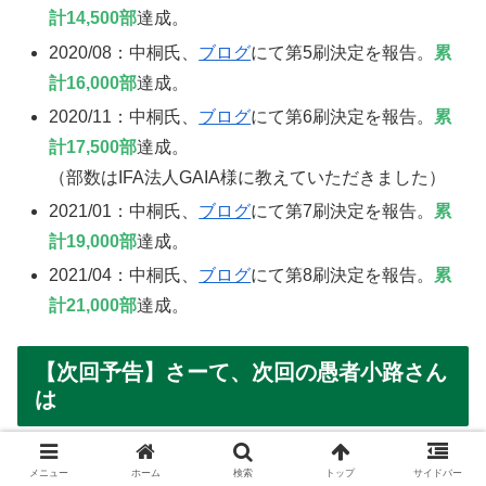
計14,500部
達成。
2020/08：中桐氏、
ブログ
にて第5刷決定を報告。
累
計16,000部
達成。
2020/11：中桐氏、
ブログ
にて第6刷決定を報告。
累
計17,500部
達成。
（部数はIFA法人GAIA様に教えていただきました）
2021/01：中桐氏、
ブログ
にて第7刷決定を報告。
累
計19,000部
達成。
2021/04：中桐氏、
ブログ
にて第8刷決定を報告。
累
計21,000部
達成。
【次回予告】さーて、次回の愚者小路さん
は
メニュー
ホーム
検索
トップ
サイドバー
愚者小路です。