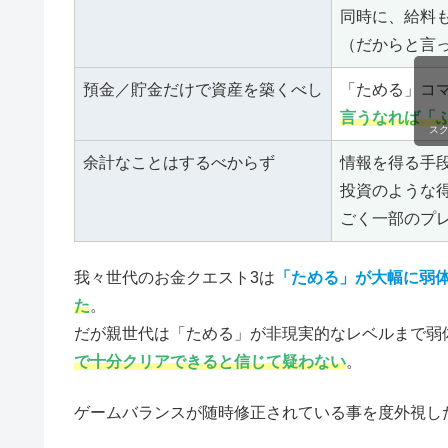
同時に、給料
（だからと言
預金／貯金だけで資産を築くべし
「ためる」コ
言うなれば「
ス
余計なことはするべからず
情報を得る手
投資のような
ごく一部のプ
我々世代のお金クエスト3は
「ためる」が大幅に弱
た
。
だが親世代は「ためる」が非現実的なレベルまで弱
で十分クリアできると信じて疑わない
。
ゲームバランスが随時修正されている事を度外視し