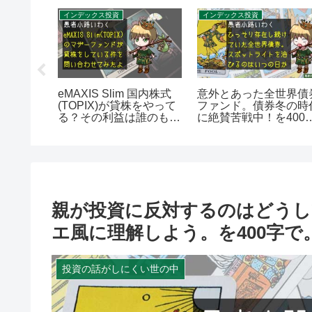
格言
インデックス投資
インデックス投資
ジョの奇
eMAXIS Slim 国内株式
意外とあった全世界債
～投資家
(TOPIX)が貸株をやって
ファンド。債券冬の時
歌～を
る？その利益は誰のも
に絶賛苦戦中！を400
の？を400字で。
で。
親が投資に反対するのはどうし
エ風に理解しよう。を400字で
投資の話がしにくい世の中