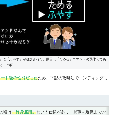
る」に「ふやす」が追加された。原因は「ためる」コマンドの弱体化であ
る の図
チート級の性能だった
ため、下記の攻略法でエンディングに
の頃は
「終身雇用」
という仕様があり、就職～退職までが一直