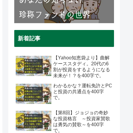
新着記事
【Yahoo知恵袋より】曲解
ケーススタディ。20代の6
割が投資をするようになる
未来が！？を400字で。
わかるかな？運転免許とPC
と投資の共通点を400字
で。
【第8回】ジョジョの奇妙
な投資格言 ～投資家賛歌
は勇気の賛歌～を400字
線であることが多かった。
で。