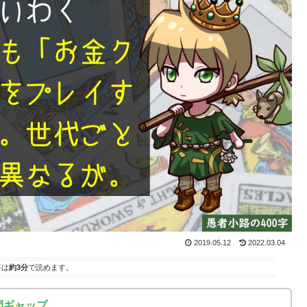
2019.05.12
2022.03.04
事は
約3分
で読めます。
間ギャップ
。