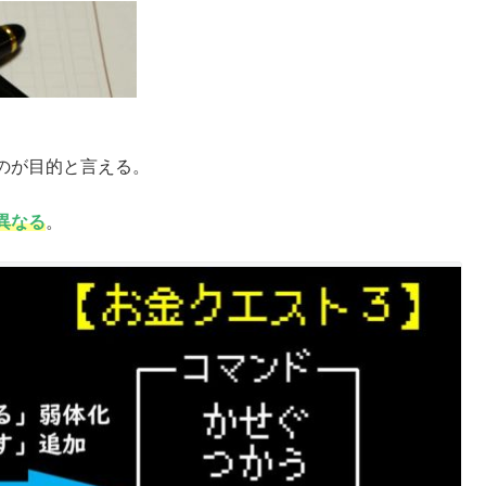
のが目的と言える。
異なる
。