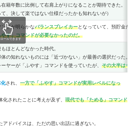
も在籍年数に比例して右肩上がりになることが期待できた。
って、決して楽ではない仕様だったかも知れないが）
マンドが明らかな
バランスブレイカー
となっていて、預貯金だ
ふやす」コマンドが必要なかったのだ。
クロールできます
段もほとんどなかった時代。
得体の知れないものには「近づかない」が最善の選択だった。
レーヤーが「ふやす」コマンドを使っていたが、
その大半はギ
体化
され、
一方で「ふやす」コマンドが実用レベルになっ
体化されたことに考えが及ず、
現代でも「ためる」コマンド
たアドバイスは、ただの思い出話に過ぎない。