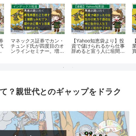
インデックス投資
【連載】Yahoo知恵袋：秀逸質問＆回答録
券
マネックス証券でカン・
【Yahoo知恵袋より】投
代
チュンド氏が四度目のオ
資で儲けられるから仕事
字
ンラインセミナー。増額
辞めると宣う人に垣間見
つみたての作戦とは？を
えるデジャヴを400字
400字で。
で。
4
て？親世代とのギャップをドラク
。