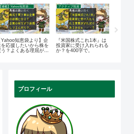
【連載】Yahoo知恵袋：秀逸質問＆回答録
アクティブ投資
お金／投資
【Yahoo知恵袋より】企
『米国株式これ1本』は
まった
業を応援したいから株を
投資家に受け入れられる
何から
買う？よくある理屈がど
か？を400字で。
考えてみ
うもピンと来ない理由を
で。
00字で。
プロフィール