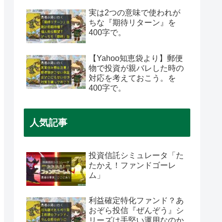
実は2つの意味で使われが
ちな『期待リターン』を
400字で。
けでもリスクを取るのがアホらしいぐらいのリターンを得られ
【Yahoo知恵袋より】郵便
物で投資が親バレした時の
対応を考えておこう。を
400字で。
ャンブル同然の粗末なものだった
という。
人気記事
投資信託シミュレータ「た
たかえ！ファンドゴーレ
ム」
利益確定特化ファンド？あ
おぞら投信『ぜんぞう』シ
リーズは手堅い運用なのか