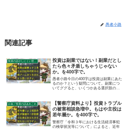
愚者小路
関連記事
投資は副業ではない！副業だとし
投資の話がしにくい世の中
たら色々矛盾しちゃうじゃない
か。を400字で。
愚者小路今日の400字は投資は副業にあた
るのか？という疑問について。副業につ
いてググると、いくつかある選択肢の中
にだいたい投資が入っていたりします。
いや、別に他の方々の見解にケチつける
つもりはないですよ。副業の定義がそも
【警察庁資料より】投資トラブル
お金／投資の話あれこれ
そも明確でないので答...
の被害相談急増中。もはや主役は
若年層か。を400字で。
警察庁「令和３年における生活経済事犯
の検挙状況等について」によると、近年