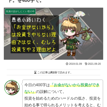
ト。を400字で。
投資の話がしにくい世の中
2019.01.09
2021.09.20
この記事は
約2分
で読めます。
今日の400字は
「お金がないから投資ができ
ない」
の誤解について。
投資を始めるためのハードルの低さ、投資を
始める事で得られるメリットを考えると、む