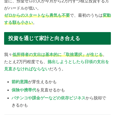
逆に、預金ゼロの人が今月から2万円ずつ積立投資する方
がハードルが低い。
ゼロからのスタートなら勇気も不要
で、最初のうちは
変動
する額も小さい
。
投資を通じて家計と向き合える
我々
低所得者の支出は基本的に「取捨選択」が生じる
。
たとえ2万円程度でも、
捻出しようとしたら日頃の支出を
見直さなければならない
だろう。
節約意識
が芽生えるかも
保険や携帯代
を見直せるかも
パチンコや課金ゲーなどの依存ビジネス
から脱却で
きるかも