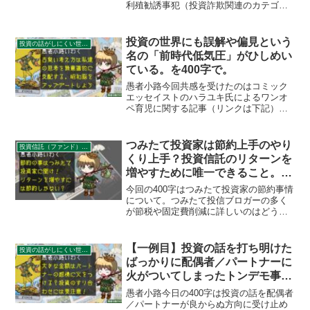
利殖勧誘事犯（投資詐欺関連のカテゴ
リ）の相談受付件数が急増しています。
そのうえ相談当事者が若年層にシフトし
ており、詐欺手口の大きな変化がうかが
投資の世界にも誤解や偏見という
投資の話がしにくい世の中
えます。SNSの普及は詐欺師と個人をも
名の「前時代低気圧」がひしめい
結びつける事になってしまったようで
ている。を400字で。
す。
愚者小路今回共感を受けたのはコミック
エッセイストのハラユキ氏によるワンオ
ペ育児に関する記事（リンクは下記）。
マンガ形式で即読みできるのでぜひ。ハ
ラユキ氏の記事を読んで「投資家として
賛同するところ大だなぁ」と思ったので
つみたて投資家は節約上手のやり
投資信託（ファンド）のリターン
紹介がてら記事にします。...
くり上手？投資信託のリターンを
増やすために唯一できること。を
400字で。
今回の400字はつみたて投資家の節約事情
について。つみたて投信ブロガーの多く
が節税や固定費削減に詳しいのはどうし
てか？そこにはシンプルな理由があるの
でした。投資元本 × 利回り × 投資期間
この中で自助努力で増やせるものは？つ
【一例目】投資の話を打ち明けた
投資の話がしにくい世の中
みたて投資の...
ばっかりに配偶者／パートナーに
火がついてしまったトンデモ事例
（発言小町より）を400字で。
愚者小路今日の400字は投資の話を配偶者
／パートナーが良からぬ方向に受け止め