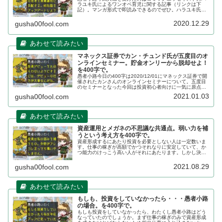
ラユキ氏によるワンオペ育児に関する記事（リンクは下
記）。マンガ形式で即読みできるのでぜひ。ハラユキ氏の
記事を読んで「投資家として賛同するところ大だなぁ」と
思ったので紹介がてら記事にします。...
2020.12.29
gusha00fool.com
マネックス証券でカン・チュンド氏が五度目のオ
ンラインセミナー。貯金オンリーから脱却せよ！
を400字で。
愚者小路今日の400字は2020/12/01にマネックス証券で開
催されたカンさんのオンラインセミナーについて。五度目
のセミナーとなった今回は投資初心者向けに一気に原点回
帰した内容でした。ちょうど冬のボーナス時期ですから
2021.01.03
gusha00fool.com
ね、投資デビューするに...
資産運用とメガネの不思議な共通点。弱い力を補
うという考え方を400字で。
資産形成するにあたり投資を必要としない人は一定数いま
す。仕事の稼ぎが高額でかつそれなりに安定していて、か
つ能力のけっこう高い人がそれにあたります。しかし決し
て所得が高くなく、これから上がっていく見込みの薄い人
はそういう「有能な高給取り」のマネをしても仕方ありま
2021.08.29
gusha00fool.com
せん。使えるものは何でも使ってサバイブしましょう。
もしも、投資をしていなかったら・・・愚者小路
の場合。を400字で。
もしも投資をしていなかったら、わたくし愚者小路はどう
なっていたのでしょうか。まず仕事の稼ぎのみで資産形成