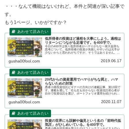
・・・なんて機能はないけれど、本件と関連が深い記事で
す。
もう1ページ、いかがですか？
低所得者の投資ほど過程を大事にしよう。過程は
リターンにつながる足場です。を400字で。
今日の400字は我々低所得者がハマりがちな一発大金持ち
思考について。低所得者の投資が失敗しやすいのは元手が
少ないからと思われがちですが、そうではありません。資
産形成を成し遂げるまでのステップがイメージできず、過
大なリスクを背負って一発逆転し...
2019.06.17
gusha00fool.com
20代からの資産運用でハマりがちな罠と、ハマ
らないための対策
愚者小路投資信託ビギナーの方向けの連載記事 第13回で
す。連載を通して「右も左も分からない投資信託初心者が
自分で投資信託を選び、ポートフォリオ運用を続けられる
ようになる」ことをゴールとしてナビゲートさせていただ
きます。今回は投資信託の枠から...
2020.11.07
gusha00fool.com
投資の世界にも誤解や偏見という名の「前時代低
気圧」がひしめいている。を400字で。
愚者小路今回共感を受けたのはコミックエッセイストのハ