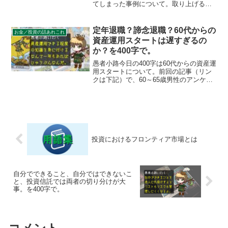
てしまった事例について。取り上げるの
は相談系サイトの中でもひときわ特殊な
存在感を示す発言小町。投資に関するす
り合わせがうまく行かないとこうなるの
定年退職？諦念退職？60代からの
お金／投資の話あれこれ
か・・・背筋がゾクゾ...
資産運用スタートは遅すぎるの
か？を400字で。
愚者小路今日の400字は60代からの資産運
用スタートについて。前回の記事（リン
クは下記）で、60～65歳男性のアンケー
トにより「定年前に資産運用やっておけ
ばよかった」と答えていた人が4割にのぼ
ったことを紹介しました。この回答から
「60代から...
投資におけるフロンティア市場とは
自分でできること、自分ではできないこ
と、投資信託では両者の切り分けが大
事。を400字で。