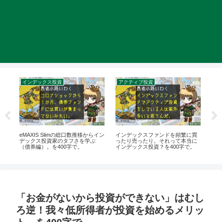
インデックス投資
アクティブ投資
ブ
万溶
eMAXIS Slimの総口数推移からイン
インデックスファンドを頻繁に買
お
を
デックス投資家のタフさを学ぶ
ったり売ったり。それって本当に
成A
（債券編）。を400字で。
インデックス投資？を400字で。
され
「お金がないから投資ができない」はむし
ろ逆！我々低所得者が投資を始めるメリッ