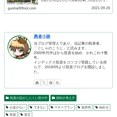
を成さなければならないため相当仕事に入れ込まないとい
けません。その結果心身を壊してしまうまで突き進んでい
く可能性があります。投資をする事で仕事にも適切な温度
2021.09.20
gusha00fool.com
感で接していられるのです。
愚者小路
当ブログ管理人であり、当記事の執筆者。
「ぐしゃのこうじ」と読みます。
2000年代半ばから投資を始め、かれこれ十数
年。
インデックス投資をコツコツ実践している傍
らで、2018/09より投資ブログを開設しまし
た。
投資の話がしにくい世の中
節約の考え方
お金がない
できない
マネープラン
低所得
始める
投資
貧乏