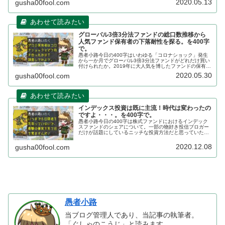
2020.05.13
gusha00fool.com
グローバル3倍3分法ファンドの総口数推移から
人気ファンド保有者の下落耐性を探る。を400字
で。
愚者小路今日の400字はいわゆる「コロナショック」発生
から一か月でグローバル3倍3分法ファンドがどれだけ買い
付けられたか。2019年に大人気を博したファンドの保有者
はきちんと買い向かえているのか、気になりますね。私自
2020.05.30
gusha00fool.com
身このファンドの保有者で...
インデックス投資は既に主流！時代は変わったの
ですよ・・・。を400字で。
愚者小路今日の400字は株式ファンドにおけるインデック
スファンドのシェアについて。一部の物好き投信ブロガー
だけが話題にしているニッチな投資方法だと思っていた
ら、いつの間にやら国内シェアが50％超えていたことが明
らかになりました。2020年3...
2020.12.08
gusha00fool.com
愚者小路
当ブログ管理人であり、当記事の執筆者。
「ぐしゃのこうじ」と読みます。