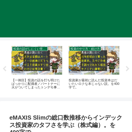
投資の話がしにくい世の中
投資のやり方・続け方
【一例目】投資の話を打ち明けた
投資家が最初に読んだ投資本はだ
投
得
ばっかりに配偶者／パートナーに
いたいロクな本じゃない説。を400
ク
字
火がついてしまったトンデモ事例
字で。
の評
（発言小町より）を400字で。
で
eMAXIS Slimの総口数推移からインデック
ス投資家のタフさを学ぶ（株式編）。を