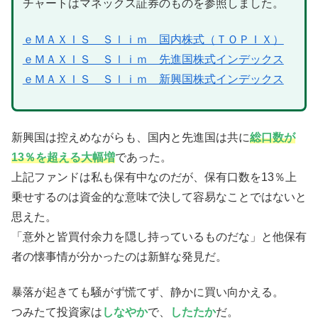
チャートはマネックス証券のものを参照しました。
ｅＭＡＸＩＳ Ｓｌｉｍ 国内株式（ＴＯＰＩＸ）
ｅＭＡＸＩＳ Ｓｌｉｍ 先進国株式インデックス
ｅＭＡＸＩＳ Ｓｌｉｍ 新興国株式インデックス
新興国は控えめながらも、国内と先進国は共に
総口数が
13％を超える大幅増
であった。
上記ファンドは私も保有中なのだが、保有口数を13％上
乗せするのは資金的な意味で決して容易なことではないと
思えた。
「意外と皆買付余力を隠し持っているものだな」と他保有
者の懐事情が分かったのは新鮮な発見だ。
暴落が起きても騒がず慌てず、静かに買い向かえる。
つみたて投資家は
しなやか
で、
したたか
だ。