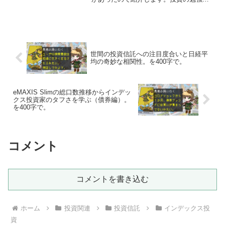
受験勉強と違い、結果にコミットしてく
れる寄与度がそんなに高くありません。
なので根幹を成す知識だけ身に着けたら
それ以上は踏み込まなくても良いでしょ
う。
世間の投資信託への注目度合いと日経平
均の奇妙な相関性。を400字で。
eMAXIS Slimの総口数推移からインデッ
クス投資家のタフさを学ぶ（債券編）。
を400字で。
コメント
コメントを書き込む
ホーム
投資関連
投資信託
インデックス投
資