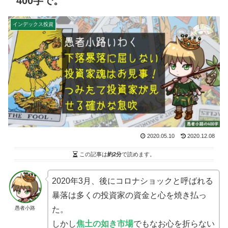
400字で。
インデックス投資
2020.05.10
2020.12.08
この記事は
約2分
で読めます。
2020年3月、後にコロナショックと呼ばれる
暴落は多くの投資家の資金と心を焼き払っ
愚者小路
た。
しかし
焦土の如き市場
でもなお心を折らない