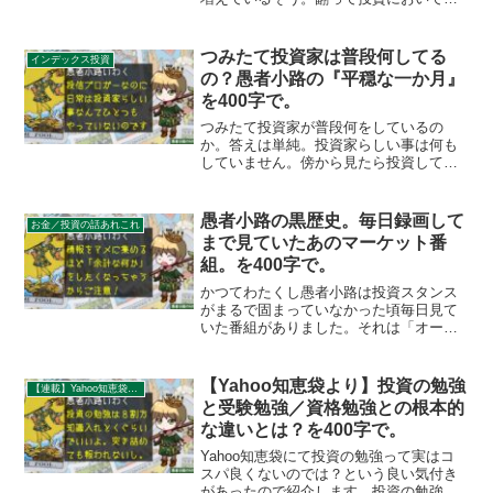
似たようにSNS情報を鵜呑みにする事例
が絶えない現状があります。発信者と自
身を同一視せず、自分のリスク許容度に
つみたて投資家は普段何してる
インデックス投資
合った運用を心がけましょう。
の？愚者小路の『平穏な一か月』
を400字で。
つみたて投資家が普段何をしているの
か。答えは単純。投資家らしい事は何も
していません。傍から見たら投資してい
ない人の生活と何ら変わりません。せっ
かくほったらかしで投資できる手段を選
んだのだから、余計な介入をする必要す
愚者小路の黒歴史。毎日録画して
お金／投資の話あれこれ
らないのです。
まで見ていたあのマーケット番
組。を400字で。
かつてわたくし愚者小路は投資スタンス
がまるで固まっていなかった頃毎日見て
いた番組がありました。それは「オープ
ニングベル」「クロージングベル」。い
ずれも市況や話題のテーマなどを日々取
り上げるもので、熱心に情報を集めるあ
【Yahoo知恵袋より】投資の勉強
【連載】Yahoo知恵袋：秀逸質問＆回答録
まり売買にもやたら積極的になってしま
と受験勉強／資格勉強との根本的
った苦い思い出があります。
な違いとは？を400字で。
Yahoo知恵袋にて投資の勉強って実はコ
スパ良くないのでは？という良い気付き
があったので紹介します。投資の勉強は