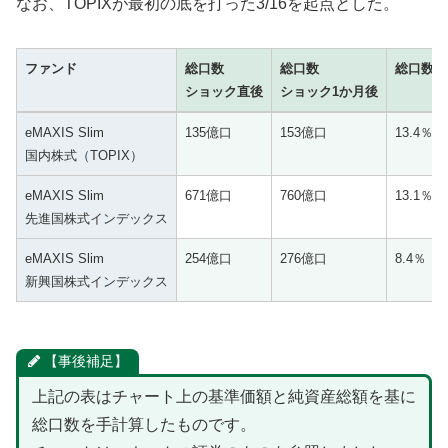
なお、TOPIXが最初の底を打った3/16を起点とした。
ファンド
総口数
総口数
総口数増
ショック直後
ショック1か月後
ファンド
総口数
総口数
総口数増
eMAXIS Slim
135億口
153億口
13.4％
ショック直後
ショック1か月後
国内株式（TOPIX）
eMAXIS Slim
671億口
760億口
13.1％
先進国株式インデックス
eMAXIS Slim
254億口
276億口
8.4％
新興国株式インデックス
【事後補足】
上記の表はチャート上の基準価額と純資産総額を基に
総口数を手計算したものです。