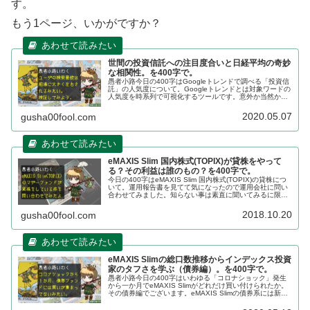
す。
もう1ページ、いかがですか？
世間の投資信託への注目度合いと日経平均の奇妙
な相関性。を400字で。
愚者小路今日の400字はGoogleトレンドで調べる「投資信
託」の人気度について。Googleトレンドとは対象ワードの
人気度を時系列で可視化するツールです。意外か当然か、
「投資信託」の人気度にはある傾向が見られました。
Googleトレンド「...
2020.05.07
gusha00fool.com
eMAXIS Slim 国内株式(TOPIX)が貸株をやって
る？その利益は誰のもの？を400字で。
今日の400字はeMAXIS Slim 国内株式(TOPIX)の貸株につ
いて。運用報告書を見てて気になったので運用会社に問い
合わせてみました。知らない事は素直に聞いてみるに限り
ます。クイズ！マザーファンドの貸株の利益の行方は？問
題eMAXI...
2018.10.20
gusha00fool.com
eMAXIS Slimの総口数推移からインデックス投資
家のタフさを学ぶ（債券編）。を400字で。
愚者小路今日の400字はいわゆる「コロナショック」発生
から一か月でeMAXIS Slimがどれだけ買い付けられたか。
その債券編でございます。eMAXIS Slimの債券系には新興
国債券がありませんので、国内債券と先進国債券について
調査しまし...