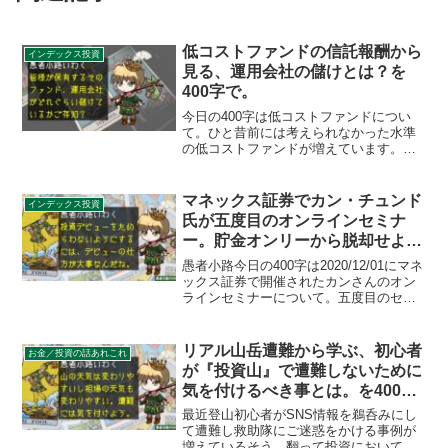
低コストファンドの信託報酬から
インデックス投資
見る、運用会社の儲けとは？を
400字で。
今日の400字は低コストファンドについ
て。ひと昔前には考えられなかった水準
の低コストファンドが増えています。保
有者としては嬉しい限りだけど、運用会
社はきちんと儲かってるの？信託報酬率
と総資産額によっては日給1万円台？詳細
マネックス証券でカン・チュンド
インデックス投資
な説明は省くが、信託...
氏が五度目のオンラインセミナ
ー。貯金オンリーから脱却せよ！
を400字で。
愚者小路今日の400字は2020/12/01にマネ
ックス証券で開催されたカンさんのオン
ラインセミナーについて。五度目のセミ
ナーとなった今回は投資初心者向けに一
気に原点回帰した内容でした。ちょうど
冬のボーナス時期ですからね、投資デビ
リアル山岳遭難から学ぶ、初心者
お金／投資の話あれこれ
ューするに...
が『投資山』で遭難しないために
気を付けるべき事とは。を400字
で。
最近登山初心者がSNS情報を鵜呑みにし
て遭難し救助隊にご迷惑をかける事例が
増えているそう。翻って投資においても