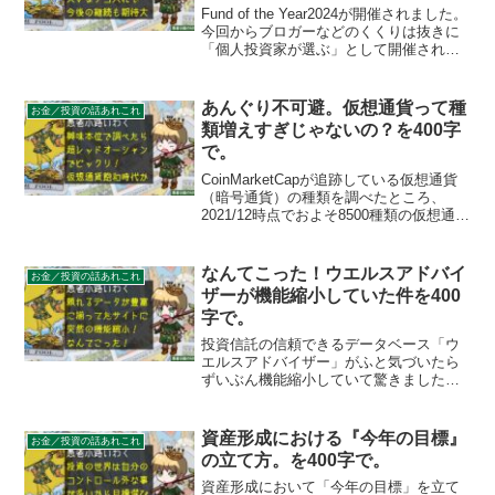
Fund of the Year2024が開催されました。
今回からブロガーなどのくくりは抜きに
「個人投資家が選ぶ」として開催されま
した。多くのテコ入れが実り、今後の継
続に関して心配要素がなくなりました。
実行委員会の皆様の名采配には頭が上が
あんぐり不可避。仮想通貨って種
お金／投資の話あれこれ
りません。
類増えすぎじゃないの？を400字
で。
CoinMarketCapが追跡している仮想通貨
（暗号通貨）の種類を調べたところ、
2021/12時点でおよそ8500種類の仮想通貨
が存在しました。2009年に最初の仮想通
貨がリリースされてわずか12年でここま
で際限なく増えてしまうと実用における
なんてこった！ウエルスアドバイ
お金／投資の話あれこれ
利便性は皆無と言っていいでしょう。こ
ザーが機能縮小していた件を400
れから厳選が必要そうです。
字で。
投資信託の信頼できるデータベース「ウ
エルスアドバイザー」がふと気づいたら
ずいぶん機能縮小していて驚きました。
基準価額データや月次リターンのDL機能
やインベスターリターンの表示機能が失
われ愚者小路もションボリ。機能の大半
資産形成における『今年の目標』
お金／投資の話あれこれ
はアプリ「My投資信託」で見られます。
の立て方。を400字で。
資産形成において「今年の目標」を立て