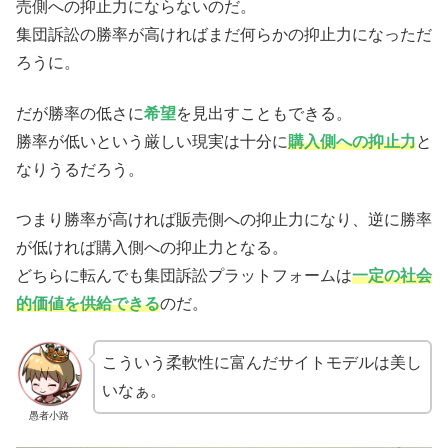
売側への抑止力にならないのだ。
集団訴訟の勝率が高ければまだ何らかの抑止力になっただ
ろうに。
だが勝率の低さに
希望
を見出すこともできる。
勝率が低いという厳しい現実は十分に
購入側への抑止力
と
なりうるだろう。
つまり勝率が高ければ販売側への抑止力になり、逆に勝率
が低ければ購入側への抑止力となる。
どちらに転んでも集団訴訟プラットフォームは
一定の社会
的価値を供給できる
のだ。
こういう柔軟性に富んだサイトモデルは美し
いなぁ。
愚者小路