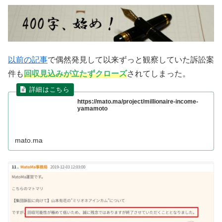
以前の記事
で偶然発見して以来ずっと観察していた訴訟案
件も
回収見込みが立たずクローズ
されてしまった。
https://mato.ma/project/millionaire-income-
yamamoto
mato.ma