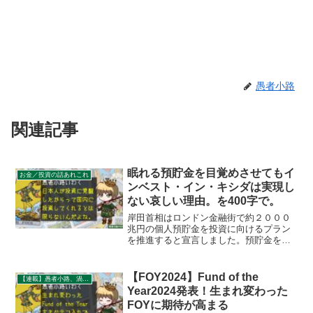
愚者小路
関連記事
眠れる預貯金を目覚めさせてもイ
お金／投資の話あれこれ
ンベスト・イン・キシダは実現し
ない哀しい理由。を400字で。
岸田首相はロンドン金融街で約２０００
兆円の個人預貯金を投資に向けるプラン
を推進すると宣言しました。預貯金を投
資に向かわせるのは結構な話なのです
が、日本国民がマトモに投資を行う分に
はその多くが海外に向かってしまいま
【FOY2024】Fund of the
【連載】愚者小路、渦中の現場から。
す。現にわたくし愚者小路も資産の9割以
Year2024発表！生まれ変わった
上が海外資産です。
FOYに期待が高まる