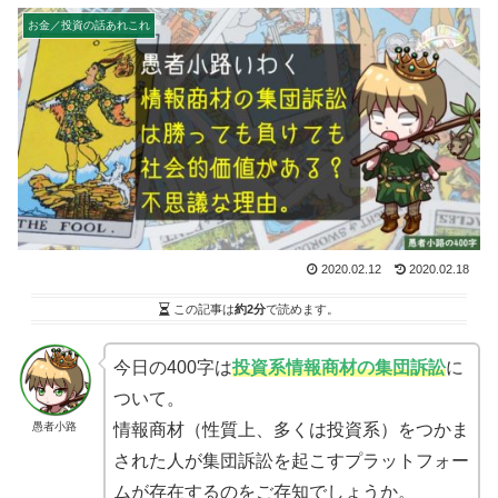
お金／投資の話あれこれ
2020.02.12
2020.02.18
この記事は
約2分
で読めます。
今日の400字は
投資系情報商材の集団訴訟
に
ついて。
愚者小路
情報商材（性質上、多くは投資系）をつかま
された人が集団訴訟を起こすプラットフォー
ムが存在するのをご存知でしょうか。