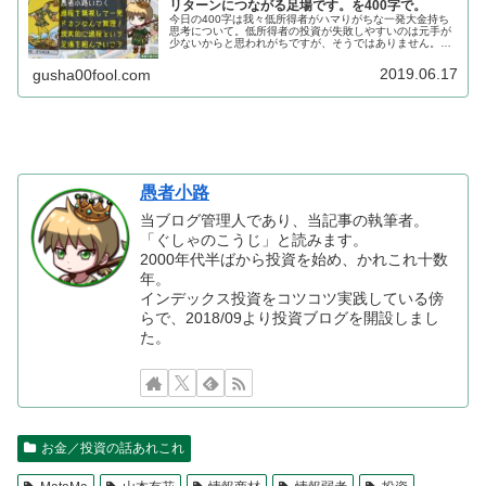
リターンにつながる足場です。を400字で。
今日の400字は我々低所得者がハマりがちな一発大金持ち
思考について。低所得者の投資が失敗しやすいのは元手が
少ないからと思われがちですが、そうではありません。資
産形成を成し遂げるまでのステップがイメージできず、過
大なリスクを背負って一発逆転し...
2019.06.17
gusha00fool.com
愚者小路
当ブログ管理人であり、当記事の執筆者。
「ぐしゃのこうじ」と読みます。
2000年代半ばから投資を始め、かれこれ十数
年。
インデックス投資をコツコツ実践している傍
らで、2018/09より投資ブログを開設しまし
た。
お金／投資の話あれこれ