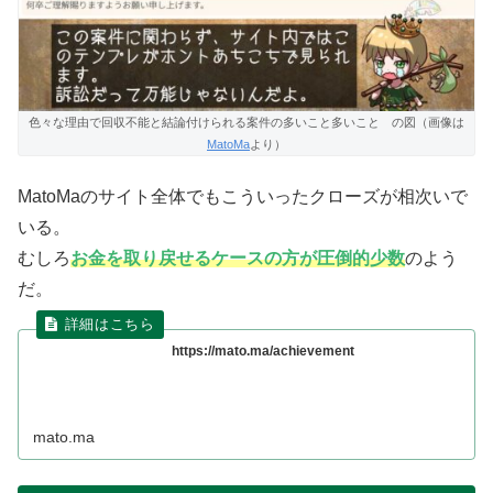
色々な理由で回収不能と結論付けられる案件の多いこと多いこと の図（画像は
MatoMa
より）
MatoMaのサイト全体でもこういったクローズが相次いで
いる。
むしろ
お金を取り戻せるケースの方が圧倒的少数
のよう
だ。
https://mato.ma/achievement
mato.ma