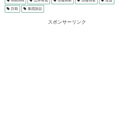
MatoMa
山本有花
情報商材
情報弱者
投資
詐欺
集団訴訟
スポンサーリンク