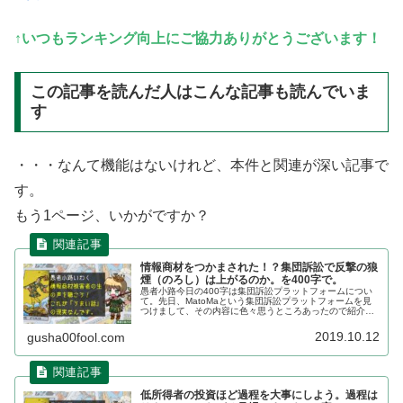
↑いつもランキング向上にご協力ありがとうございます！
この記事を読んだ人はこんな記事も読んでいま
す
・・・なんて機能はないけれど、本件と関連が深い記事で
す。
もう1ページ、いかがですか？
情報商材をつかまされた！？集団訴訟で反撃の狼
煙（のろし）は上がるのか。を400字で。
愚者小路今日の400字は集団訴訟プラットフォームについ
て。先日、MatoMaという集団訴訟プラットフォームを見
つけまして、その内容に色々思うところあったので紹介も
兼ねて記事にします。扱われているのは投資・投機系情報
商材の案件が大半だし、この...
2019.10.12
gusha00fool.com
低所得者の投資ほど過程を大事にしよう。過程は