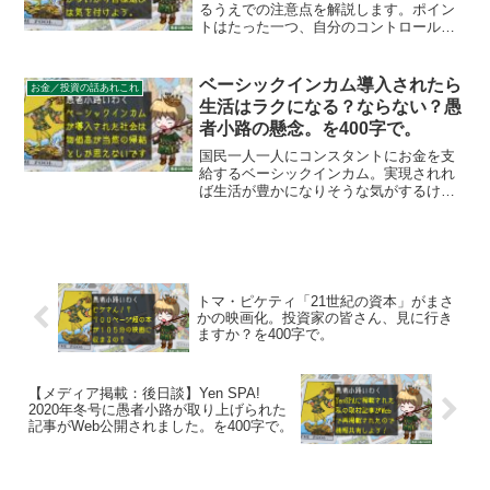
るうえでの注意点を解説します。ポイン
トはたった一つ、自分のコントロール下
にある目標を選ぶことだけです。投資の
リターンは不確定な水モノですから、リ
ターンに関する目標は立てる意味があり
ベーシックインカム導入されたら
お金／投資の話あれこれ
ません。私としてのオススメ目標は「投
生活はラクになる？ならない？愚
資ブログを開設して一年続けること」で
者小路の懸念。を400字で。
す。勉強にもなるのでオススメ。
国民一人一人にコンスタントにお金を支
給するベーシックインカム。実現されれ
ば生活が豊かになりそうな気がするけ
ど、物やエネルギーなど資源の量が限ら
れていてお金だけが増えると当然ながら
物価高（厳密には貨幣価値減少）につな
がります。生活水準が劇的改善される可
能性は薄いのではないでしょうか。
トマ・ピケティ「21世紀の資本」がまさ
かの映画化。投資家の皆さん、見に行き
ますか？を400字で。
【メディア掲載：後日談】Yen SPA!
2020年冬号に愚者小路が取り上げられた
記事がWeb公開されました。を400字で。