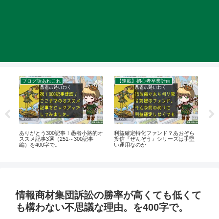
ブログ話あれこれ
【連載】初心者卒業計画
援
ありがとう300記事！愚者小路的オ
利益確定特化ファンド？あおぞら
【
理
ススメ記事3選（251～300記事
投信『ぜんぞう』シリーズは手堅
言
00
編）を400字で。
い運用なのか
を4
情報商材集団訴訟の勝率が高くても低くて
も構わない不思議な理由。を400字で。