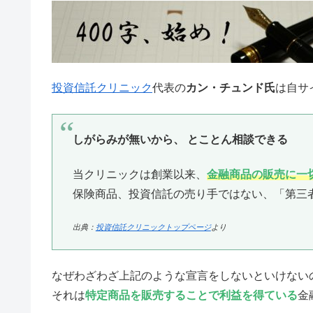
投資信託クリニック
代表の
カン・チュンド氏
は自サ
しがらみが無いから、 とことん相談できる
当クリニックは創業以来、
金融商品の販売に一
保険商品、投資信託の売り手ではない、「第三
出典：
投資信託クリニックトップページ
より
なぜわざわざ上記のような宣言をしないといけない
それは
特定商品を販売することで利益を得ている
金