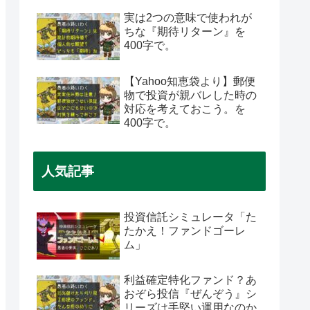
実は2つの意味で使われが
ちな『期待リターン』を
400字で。
【Yahoo知恵袋より】郵便
物で投資が親バレした時の
対応を考えておこう。を
400字で。
人気記事
投資信託シミュレータ「た
たかえ！ファンドゴーレ
ム」
利益確定特化ファンド？あ
おぞら投信『ぜんぞう』シ
リーズは手堅い運用なのか