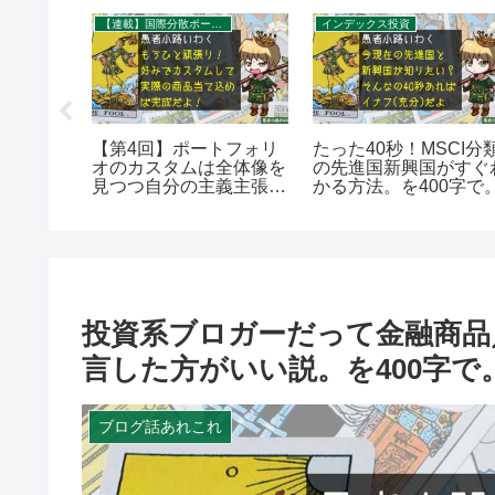
【連載】国際分散ポートフォリオ作成入門
インデックス投資
法『品川
【第4回】ポートフォリ
たった40秒！MSCI分
を400
オのカスタムは全体像を
の先進国新興国がすぐ
見つつ自分の主義主張を
かる方法。を400字で
盛り込んで
投資系ブロガーだって金融商品
言した方がいい説。を400字で
ブログ話あれこれ