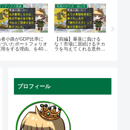
インデックス投資
投資のやり方・続け方
愚者小路がGDP比率に
【前編】暴落に負ける
【Yah
基づいたポートフォリオ
な！市場に居続けるチカ
ンデッ
運用をする理由。を400
ラを与えてくれる意外な
なし？
字で。
あの人の名言。を400字
で見せろ
で。
プロフィール