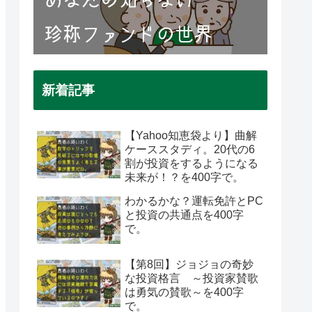
新着記事
【Yahoo知恵袋より】曲解
ケーススタディ。20代の6
割が投資をするようになる
未来が！？を400字で。
わかるかな？運転免許とPC
と投資の共通点を400字
で。
【第8回】ジョジョの奇妙
な投資格言 ～投資家賛歌
は勇気の賛歌～を400字
で。