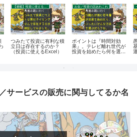
【連載】投資に使えるExcel
お金／投資の話あれこれ
類
つみたて投資に有利な積
ポイントは『時間対効
わ
立日は存在するのか？
果』。テレビ離れ世代が
。
（投資に使えるExcel）
投資を始めたら何を選ぶ
のか。を400字で。
／サービスの販売に関与してるか名
。