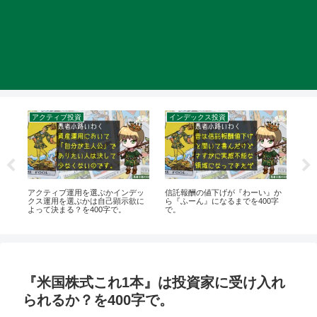
アクティブ投資
インデックス投資
て
アクティブ運用を選ぶかインデッ
信託報酬の値下げが『わーい』か
売
説
クス運用を選ぶかは自己顕示欲に
ら『ふーん』になるまでを400字
短
よって決まる？を400字で。
で。
『米国株式これ1本』は投資家に受け入れ
られるか？を400字で。