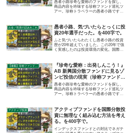
実（珍称ファンド巡礼ツアー）を
愚者小路珍奇な愛称のファンドを探し、
400字で。
商品内容を吟味する珍称ファンド巡礼ツ
アー。珍称トラベラーの愚者小路です。
今回の珍称ファンドは「賢人の采配」。
ケイマン諸島に住むオフショア賢人がど
んな采配を見せたのか、確認していきま
愚者小路、気づいたらとっくに投
お金／投資の話あれこれ
しょう。オフショアだから...
資20年選手だった。を400字で。
ふと気づいたらわたくし愚者小路の投資
歴が20年超えていました。この20年で強
く実感したのは投資環境の変化。国際分
散投資が容易に、かつ低コストで行える
ようになったのを20年前の私が知ったら
泡吹いて気絶してしまうかも知れませ
『珍奇な愛称：出発しんこう！』
【連載】珍称ファンド巡礼ツアー
ん。いや、マジで。
AB 新興国分散ファンドに見るゾ
ンビ投信の現実（珍称ファンド巡
礼ツアー） を400字で。
愚者小路珍奇な愛称のファンドを探し、
商品内容を吟味する珍称ファンド巡礼ツ
アー。珍称トラベラーの愚者小路です。
今日の珍称ファンドは『出発しんこ
う！』ことAB 新興国分散ファンド。運用
終了まであと3年、純資産総額3000万円弱
アクティブファンドを国際分散投
アクティブ投資
という絶望的な状況...
資に無理なく組み込む方法を考え
る。を400字で。
インデックスファンドとの対比でネガテ