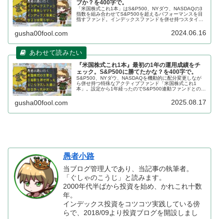
ブか？を400字で。
「米国株式これ1本」はS&P500、NYダウ、NASDAQの3
指数を組み合わせてS&P500を超えるパフォーマンスを目
指すファンド。インデックスファンドを併せ持つスタイル
のこのファンドもカテゴリとしてはアクティブファンド。
インデックスファンドでアクティブ投資を行う事例です。
2024.06.16
gusha00fool.com
『米国株式これ1本』最初の1年の運用成績をチ
ェック。S&P500に勝てたかな？を400字で。
S&P500、NYダウ、NASDAQを機動的に配分変更しなが
ら併せ持つ特殊なアクティブファンド「米国株式これ1
本」。設定から1年経ったのでS&P500連動ファンドとのパ
フォーマンスを比較してみました。結果として残念ながら
劣後してしまったしそこまで違う値動きも実現できていま
2025.08.17
gusha00fool.com
せんでした。
愚者小路
当ブログ管理人であり、当記事の執筆者。
「ぐしゃのこうじ」と読みます。
2000年代半ばから投資を始め、かれこれ十数
年。
インデックス投資をコツコツ実践している傍
らで、2018/09より投資ブログを開設しまし