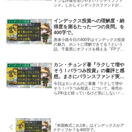
ィブな評価を受けやすいアクティブファ
ンド。しかしインデックスファンドがカ
バーできているのは市場の「主流」の
み。新興市場のようなニッチ市場はアク
ティブファンドの独壇場です。そういっ
インデックス投資への理解度・納
インデックス投資
たニッチ市場をポートフォリオに入れる
得度を測るたった一つの良問。を
分にはアクティブファンドにせざるを得
400字で。
ないのです。
愚者小路今日の400字はインデックス投資
の魅力、ホントに理解できてる？という
話。千葉県にオフィスを構える「FPブレ
ーン株式会社」（まくはりFPオフィス）
さんのブログにて、なかなか考えさせら
れる記事があったので紹介します。イン
カン・チュンド著『ラクして増や
インデックス投資
デックス投資を行...
そう！バラつみ投資』の書評と感
想。まさにバランスファンド実践
書の殿堂だ！
今日はカンさんのご著書『ラクして増や
そう！バラつみ投資』について。発売か
ら2年ほど経っているけど気にしない！私
の持論で恐縮ですが、優れた長期投資の
本はそう簡単に内容が色あせたりしない
ものです。初心者／ベテラン関係なく、
「やさしい投資」を求め...
『米国株式これ1本』はインデックスかア
クティブか？を400字で。