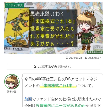
アクティブ投資
2024.06.23
2025.08.17
この記事は
約3分
で読めます。
今日の400字は三井住友DSアセットマネジ
メントの
「米国株式これ1本」
について。
愚者小路
前回
でファンド自体の仕様は説明出来たので
今回は
投資家的にニーズがあるのか
を掘り下