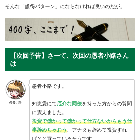
そんな「誰得パターン」にならなければ良いのだが。
【次回予告】さーて、次回の愚者小路さん
は
愚者小路です。
愚者小路
知恵袋にて
厄介な同僚
を持った方からの質問
に震えました。
投資で儲かって儲かって仕方ないからもう仕
事辞めちゃおう
、アナタも辞めて投資すれ
ば？と宣っているそうです。