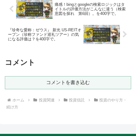
痛感！bingとgoogleの検索ロジックはタ
イトルの評価方法がこんなに違う（検索
意図を探れ 第6回）。を400字で。
『珍奇な愛称：ゼウス』 新光 US-REITオ
ープン（珍称ファンド巡礼ツアー）の気
になる評価は？を400字で。
コメント
コメントを書き込む
ホーム
投資関連
投資信託
投資のやり方・
続け方