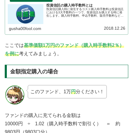
投資信託の購入時手数料とは
投資信託購入時に発生するコスト購入時手数料は投資信託
における3大手数料の一つで、投資信託を購入する時に発
生します。購入時手数料、申込手数料、販売手数料など名
称は様々ですが、指しているものは同じです。購入時手数
料は金融機関によって大きく差が出...
2018.12.26
gusha00fool.com
ここでは
基準価額1万円のファンド（購入時手数料2％）
を例に
考えてみましょう。
金額指定購入の場合
このファンド、1万
円
分ください！
ファンドの購入に充てられる金額は
10000円 ÷ 1.02（購入時手数料で割引く） ＝ 約
9803円（9803口分）