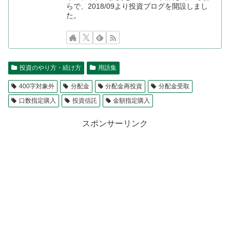
らで、2018/09より投資ブログを開設しまし
た。
投資のやり方・続け方
用語集
400字対象外
分配金
分配金再投資
分配金受取
口数指定購入
投資信託
金額指定購入
スポンサーリンク