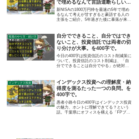
で埋めるなんて言語道断らしいで
す。を400字で。
新NISAの1800万円枠を最速の5年で埋め
るなんて考えが甘すぎると豪語する人の
主張をご紹介。5年過ぎた後に暴落が来た
らどうするんだと言っていますが、何年
かけようと積立終期やその後の暴落には
総じて無力なのでドルコスト平均法への
自分でできること、自分ではでき
投資のやり方・続け方
過信は禁物なのです。
ないこと、投資信託では両者の切
り分けが大事。を400字で。
今日の400字は投資信託のコスト削減策に
ついて。投資信託のコスト削減は、「自
分でできることは自分でやる」が絶対的
なセオリーですね。じゃ、自分でできる
ことって何？自分でできないことって
何？まとめてみました。コストを抑え、
インデックス投資への理解度・納
インデックス投資
リスクを管理するには他...
得度を測るたった一つの良問。を
400字で。
愚者小路今日の400字はインデックス投資
の魅力、ホントに理解できてる？という
話。千葉県にオフィスを構える「FPブレ
ーン株式会社」（まくはりFPオフィス）
さんのブログにて、なかなか考えさせら
れる記事があったので紹介します。イン
デックス投資を行...