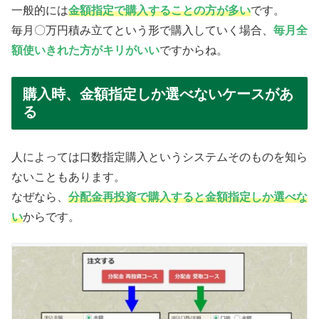
一般的には
金額指定で購入することの方が多い
です。
毎月〇万円積み立てという形で購入していく場合、
毎月全
額使いきれた方がキリがいい
ですからね。
購入時、金額指定しか選べないケースがあ
る
人によっては口数指定購入というシステムそのものを知ら
ないこともあります。
なぜなら、
分配金再投資で購入すると金額指定しか選べな
い
からです。