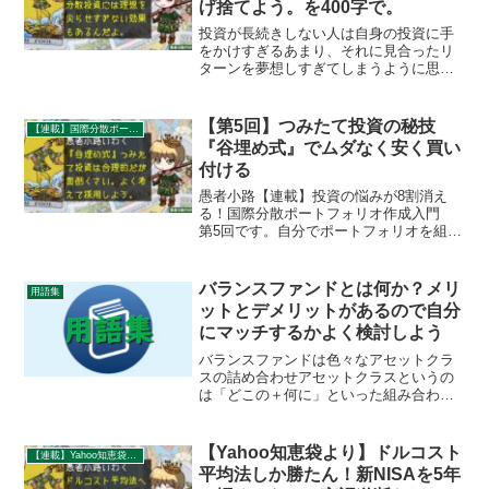
げ捨てよう。を400字で。
投資が長続きしない人は自身の投資に手
をかけすぎるあまり、それに見合ったリ
ターンを夢想しすぎてしまうように思え
ます。尖り切った理想に反する事態に直
面すると急に投資に嫌気がさしてしまう
原因にもなり得ます。投資にはあまり手
【第5回】つみたて投資の秘技
【連載】国際分散ポートフォリオ作成入門
をかけすぎず、暇だから新しい趣味を始
『谷埋め式』でムダなく安く買い
めたくなるぐらいの温度がちょうどいい
付ける
のです。
愚者小路【連載】投資の悩みが8割消え
る！国際分散ポートフォリオ作成入門
第5回です。自分でポートフォリオを組む
のが難しいと思っている初心者の方向け
に、「ポートフォリオはどういうステッ
プで作っていくか」を連載記事としてま
バランスファンドとは何か？メリ
用語集
とめて参ります。前回ま...
ットとデメリットがあるので自分
にマッチするかよく検討しよう
バランスファンドは色々なアセットクラ
スの詰め合わせアセットクラスというの
は「どこの＋何に」といった組み合わせ
のことです。実例を出した方が理解しや
すいでしょう。国内株式、先進国債券、
ヨーロッパ株式、新興国債券、先進国
【Yahoo知恵袋より】ドルコスト
【連載】Yahoo知恵袋：秀逸質問＆回答録
REITなどなど・・・これ...
平均法しか勝たん！新NISAを5年