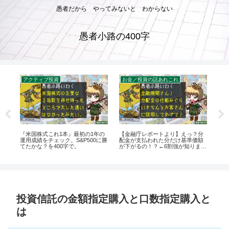
愚者だから やってみないと わからない
愚者小路の400字
アクティブ投資
お金／投資の話あれこれ
お
ク
『米国株式これ1本』最初の1年の
【金融庁レポートより】えっ？分
も
 。
運用成績をチェック。S&P500に勝
配金が支払われた分だけ基準価額
ら・
てたかな？を400字で。
が下がるの！？←6割強が知りませ
で
んでした。を400字で。
投資信託の金額指定購入と口数指定購入と
は