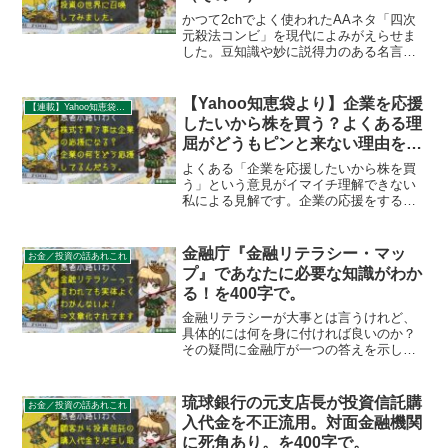
かつて2chでよく使われたAAネタ「四次
元殺法コンビ」を現代によみがえらせま
した。豆知識や妙に説得力のある名言を
宣う彼らは投資の世界ではどんな言葉を
残すのか、想像力をフル回転させてみま
した。
【Yahoo知恵袋より】企業を応援
【連載】Yahoo知恵袋：秀逸質問＆回答録
したいから株を買う？よくある理
屈がどうもピンと来ない理由を
400字で。
よくある「企業を応援したいから株を買
う」という意見がイマイチ理解できない
私による見解です。企業の応援をするな
らば利益（ひいては企業価値向上）につ
ながるようその企業の製品を買うのが妥
当なように思えます。企業の仕事は「株
金融庁『金融リテラシー・マッ
お金／投資の話あれこれ
を売る事」ではないのだから。
プ』であなたに必要な知識がわか
る！を400字で。
金融リテラシーが大事とは言うけれど、
具体的には何を身に付ければ良いのか？
その疑問に金融庁が一つの答えを示して
います。「金融リテラシー・マップ」に
て年代別にどういう知識を身に付けるべ
きかを文章化しています。思ったより小
琉球銀行の元支店長が投資信託購
お金／投資の話あれこれ
中学生に求めるハードルが高いのが驚
入代金を不正流用。対面金融機関
き。
に死角あり。を400字で。