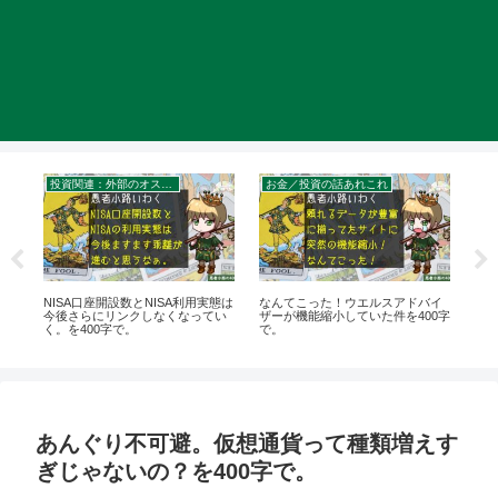
投資関連：外部のオススメ記事・セミナー・書籍
お金／投資の話あれこれ
お
を
NISA口座開設数とNISA利用実態は
なんてこった！ウエルスアドバイ
【
い
今後さらにリンクしなくなってい
ザーが機能縮小していた件を400字
既
く。を400字で。
で。
あんぐり不可避。仮想通貨って種類増えす
ぎじゃないの？を400字で。