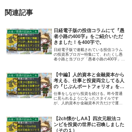
関連記事
日経電子版の投信コラムにて『愚
お金／投資の話あれこれ
者小路の400字』をご紹介いただ
きました！を400字で。
日経電子版で連載されている投信コラム
の投資系ブロガー特集にて、わたくし愚
者小路と当ブログ「愚者小路の400字」を
ご紹介いただきました。愚者小路の投資
スタンスや投資歴について細かく解説し
ております。ぜひご覧ください。
【中編】人的資本と金融資本から
お金／投資の話あれこれ
考える、仕事と投資両立してる人
の『じぶんポートフォリオ』を
400字で。
仕事をしながら投資を続ける。昨今普通
に見られるようになったスタイルです
が、人的資本か金融資本片方だけで運用
しているよりもリスク分散が機能してい
ます。ただし資産運用に手がかかりすぎ
ると人的資本に悪影響が出てくる場合も
【2ch懐かしAA】四次元殺法コ
お金／投資の話あれこれ
あるので可能な限り手のかからない方法
ンビを投資の世界に召喚しました
を模索するようにしましょう。
（その１）