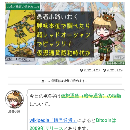
お金／投資の話あれこれ
2022.01.23
2022.01.29
この記事は
約2分
で読めます。
今日の400字は
仮想通貨（暗号通貨）の種類
について。
愚者小路
wikipedia「暗号通貨」
によると
Bitcoinは
2009年リリース
とあります。