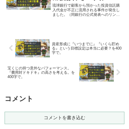
琉球銀行で顧客から預かった投資信託購
入代金が不正に流用される事件が発生し
ました。（同銀行の公式発表へのリンク
あり）不正流用をはたらいた元支店長は
銀行の外で顧客から資金を預かり、シス
テムに入れずに自分のポケットに入れて
しまいました。こういうシステムの外側
での事件をなくすには、銀行員にお金を
触らせないしかないでしょう。
資産形成に『いつまでに』『いくら貯め
る』という目標設定は本当に必要？を400
字で。
宝くじの持つ意外なパフォーマンス。
『費用対ドキドキ』の高さを考える。を
400字で。
コメント
コメントを書き込む