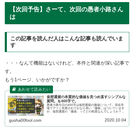
【次回予告】さーて、次回の愚者小路さん
は
この記事を読んだ人はこんな記事も読んでいま
す
・・・なんて機能はないけれど、本件と関連が深い記事で
す。
もう1ページ、いかがですか？
仮想通貨の本質的な価値を見つめ直すシンプルな
質問。を400字で。
愚者小路今日の400字は仮想通貨の価値について。現在市
場でアツく売買されてかなり高い「価格」はついています
が、仮想通貨の「価値」ってどの程度なんでしょうか？こ
の後投げかける質問を通して考えてみましょう。投資家視
点の「価格」ではなく消費者視点...
2020.10.04
gusha00fool.com