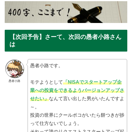
【次回予告】さーて、次回の愚者小路さん
は
愚者小路です。
愚者小路
モテようとして
「NISAでスタートアップ企
業への投資をできるようバージョンアップさ
せたい」
なんて言い出した男がいたんですよ
～。
投資の世界にクールポコがいたら餅つきが捗
って仕方ないでしょう。
それって誰のリクエスト？スタートアップ起