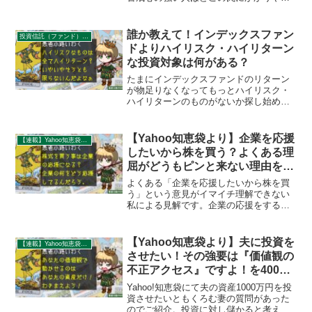
いように思えます。ITバブル崩壊やリー
マンショック、コロナショックでそれぞ
れ高値買いの安値売りをやらかすと資産
誰か教えて！インデックスファン
投資信託（ファンド）のリスク
はおよそ8割弱減少してしまいます。
ドよりハイリスク・ハイリターン
な投資対象は何がある？
たまにインデックスファンドのリターン
が物足りなくなってもっとハイリスク・
ハイリターンのものがないか探し始める
事例を多く見聞きします。しかしハイリ
スクなものはたくさん存在する一方で、
そのリスクがリターンの源泉となり得な
【Yahoo知恵袋より】企業を応援
【連載】Yahoo知恵袋：秀逸質問＆回答録
い場合も多いので安易なハイリスク志向
したいから株を買う？よくある理
はほどほどに。
屈がどうもピンと来ない理由を
400字で。
よくある「企業を応援したいから株を買
う」という意見がイマイチ理解できない
私による見解です。企業の応援をするな
らば利益（ひいては企業価値向上）につ
ながるようその企業の製品を買うのが妥
当なように思えます。企業の仕事は「株
【Yahoo知恵袋より】夫に投資を
【連載】Yahoo知恵袋：秀逸質問＆回答録
を売る事」ではないのだから。
させたい！その強要は『価値観の
不正アクセス』ですよ！を400字
で。
Yahoo!知恵袋にて夫の資産1000万円を投
資させたいともくろむ妻の質問があった
のでご紹介。投資に対し儲かると考える