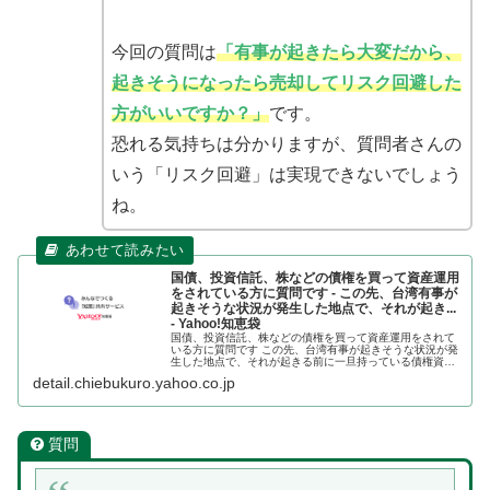
今回の質問は
「有事が起きたら大変だから、
起きそうになったら売却してリスク回避した
方がいいですか？」
です。
恐れる気持ちは分かりますが、質問者さんの
いう「リスク回避」は実現できないでしょう
ね。
国債、投資信託、株などの債権を買って資産運用
をされている方に質問です - この先、台湾有事が
起きそうな状況が発生した地点で、それが起き...
- Yahoo!知恵袋
国債、投資信託、株などの債権を買って資産運用をされて
いる方に質問です この先、台湾有事が起きそうな状況が発
生した地点で、それが起きる前に一旦持っている債権資産
は売却してリスク回避をしようと思いますか？回答、よろ
detail.chiebukuro.yahoo.co.jp
しくお願いします 人民解放軍の...
質問