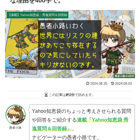
な理由を400字で。
【連載】Yahoo知恵袋：秀逸質問＆回答録
2024.08.25
2024.09.03
この記事は
約3分
で読めます。
Yahoo知恵袋のちょっと考えさせられる質問
や回答をご紹介する
連載「Yahoo知恵袋 秀
愚者小路
逸質問＆回答録」
。
ナビゲーターの愚者小路です。