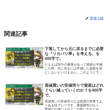
愚者小路
関連記事
下落してから元に戻るまでに必要
投資のやり方・続け方
な『リカバリ率』を考える。を
400字で。
たとえば50％の暴落があって資産が半減
した時、元に戻るには半減した資産を倍
にしないといけません。このように下落
幅と回復に必要な上昇幅は絶対にイコー
ルにはなりません。しかも上昇局面は大
体の場合ゆるやかなものです。くれぐれ
高値買いの安値売りで資産はどれ
投資信託（ファンド）のリスク
もしびれを切らしてしまわぬよう。
ぐらい減っていくのか？を400字
で。
高値買いの安値売りとは投資の世界でよ
くある珍プレーです。暴落耐性がなく、
警戒心の強い人ほどこの罠にかかりやす