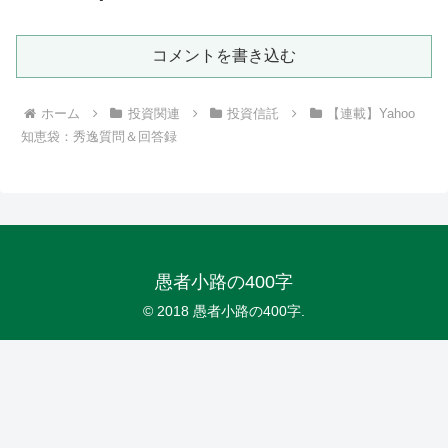
コメントを書き込む
ホーム
投資関連
投資信託
【連載】Yahoo
知恵袋：秀逸質問＆回答録
愚者小路の400字
© 2018 愚者小路の400字.