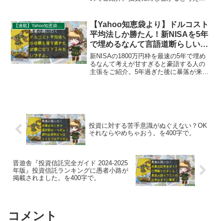
のは自由ですが、それはあくまで個人的
な価値観。その価値観は他者に対し何の
アクセス権も制御権も持ちません。
【Yahoo知恵袋より】ドルコスト
【連載】Yahoo知恵袋：秀逸質問＆回答録
平均法しか勝たん！新NISAを5年
で埋めるなんて言語道断らしいで
す。を400字で。
新NISAの1800万円枠を最速の5年で埋め
るなんて考えが甘すぎると豪語する人の
主張をご紹介。5年過ぎた後に暴落が来た
らどうするんだと言っていますが、何年
かけようと積立終期やその後の暴落には
総じて無力なのでドルコスト平均法への
過信は禁物なのです。
投資に対する苦手意識がぬぐえない？OK
それならやめちゃおう。を400字で。
晋遊舎『投資信託完全ガイド 2024-2025
年版』投資信託ランキングに愚者小路が
掲載されました。を400字で。
コメント