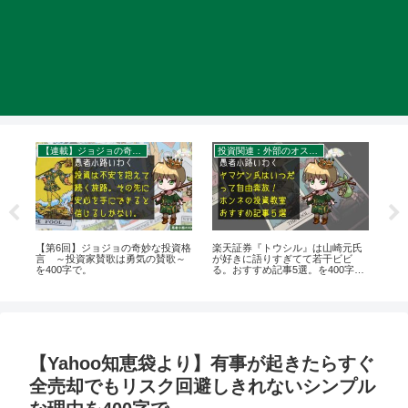
【連載】ジョジョの奇妙な投資格言
投資関連：外部のオススメ記事・セミナー・書籍
節約
的オ
【第6回】ジョジョの奇妙な投資格
楽天証券『トウシル』は山崎元氏
一
言 ～投資家賛歌は勇気の賛歌～
が好きに語りすぎてて若干ビビ
方
を400字で。
る。おすすめ記事5選。を400字
えて
で。
【Yahoo知恵袋より】有事が起きたらすぐ
全売却でもリスク回避しきれないシンプル