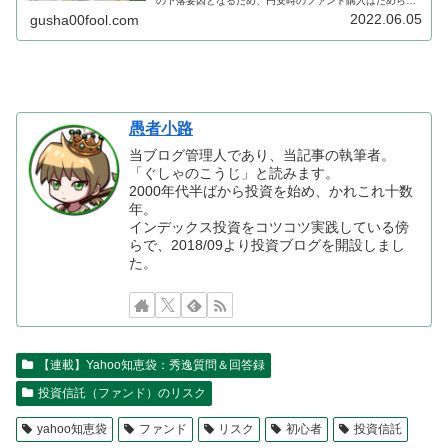
の下落要因となるため、円安時のファンド購入はためらっ
てしまいがちです。しかし購入を見送ると、価値の落ちた
2022.06.05
gusha00fool.com
円を握って相場を傍観しているだけになるので、海外株式
の上昇があった際に取りこぼす事にもつながります。
愚者小路
当ブログ管理人であり、当記事の執筆者。
「ぐしゃのこうじ」と読みます。
2000年代半ばから投資を始め、かれこれ十数
年。
インデックス投資をコツコツ実践している傍
らで、2018/09より投資ブログを開設しまし
た。
【連載】Yahoo知恵袋：秀逸質問＆回答録
投資信託（ファンド）のリスク
yahoo知恵袋
ファンド
リスク
初心者
投資信託