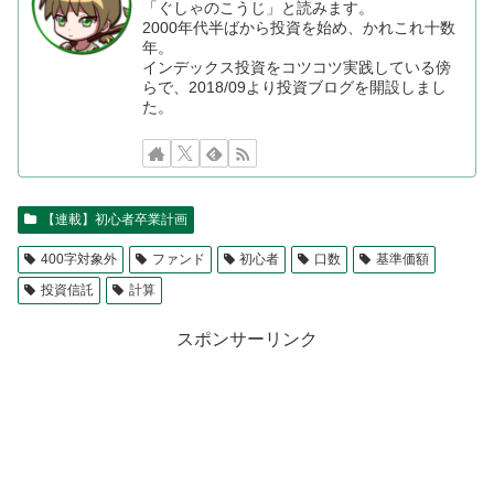
「ぐしゃのこうじ」と読みます。
2000年代半ばから投資を始め、かれこれ十数
年。
インデックス投資をコツコツ実践している傍
らで、2018/09より投資ブログを開設しまし
た。
【連載】初心者卒業計画
400字対象外
ファンド
初心者
口数
基準価額
投資信託
計算
スポンサーリンク