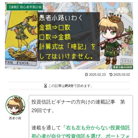
【連載】初心者卒業計画
2025.02.23
2025.03.02
この記事は
約3分
で読めます。
投資信託ビギナーの方向けの連載記事 第
29回です。
愚者小路
連載を通して
「右も左も分からない投資信託
初心者が自分で投資信託を選び、ポートフォ