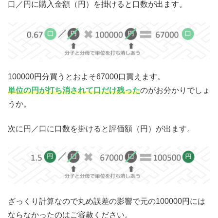
口／円に購入金額（円）を掛けると口数が出ます。
100000円分買うとおよそ67000口買えます。
単位の円が打ち消されて口だけ残った
のがお分かりでしょ
うか。
次に円／口に口数を掛けると評価額（円）が出ます。
ざっくり計算なので丸め誤差の影響で元の100000円には
ならなかったのはご容赦ください。