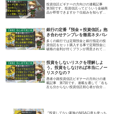
るリスクに注力しましょう。
投資信託ビギナーの方向けの連載記事
第3回です。投資信託ってどういう金融商
品か即答できますか？仕組みを知らずに
買って「こんなハズじゃなかった」にな
る前に！今回は基本中の基本、「投資信
託とは何か」をわかりやすく解説いたし
ます。※今回は400字...
銀行の定番『預金＋投資信託』抱
【連載】初心者卒業計画
き合わせテンプレを徹底ネタバレ
多くの銀行では定期預金と銀行指定の投
資信託をセット購入する事で定期預金に
破格の金利が付くプランが用意されてい
ます。しかし破格の金利が付くのはわず
か3か月。その利子なんて投資信託の購入
時手数料で吹き飛んでしまいます。投資
投資をしないリスクを理解しよ
【連載】初心者卒業計画
初心者の方はくれぐれも引っ掛からない
う。投資をしなければ本当にノー
ようにしてください。
リスクなの？
愚者小路投資信託ビギナーの方向けの連
載記事 第7回です。連載を通して「右も
左も分からない投資信託初心者が自分で
投資信託を選べるようになる」ことをゴ
ールとしてナビゲートさせていただきま
す。第5回と第6回で投資におけるリスク
の話をしましたので、...
『投資してない家族のNISA口座も使っち