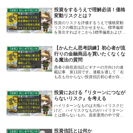
投資をするうえで理解必須！価格
【連載】初心者卒業計画
変動リスクとは？
投資のリスクを評価するうえで価格変動
リスクの概念は欠かせません。標準偏差
を算出すればそこから1標準偏差および2
標準偏差を求め、価格変動の程度が分か
る仕組みです。ウエルスアドバイザーで
も標準偏差は確認可能です。
【かんたん思考訓練】初心者が流
【連載】初心者卒業計画
行りの金融商品を買いたくなくな
る魔法の質問
愚者小路投資信託ビギナーの方向けの連
載記事 第11回です。連載を通して「右
も左も分からない投資信託初心者が自分
で投資信託を選び、ポートフォリオ運用
を続けられるようになる」ことをゴール
としてナビゲートさせていただきます。
投資における『リターンにつなが
【連載】初心者卒業計画
今回は投資信託選びから...
らないリスク』を考える
ハイリターンなものは大抵ハイリスクだ
けど、ハイリスクなものがハイリターン
とは限らないもの。資産運用の中で背負
うリスクの中にはリターンにつながらな
いリスクが存在します。そういったもの
はなるべく排除して、リターンにつなが
投資信託とは何か
【連載】初心者卒業計画