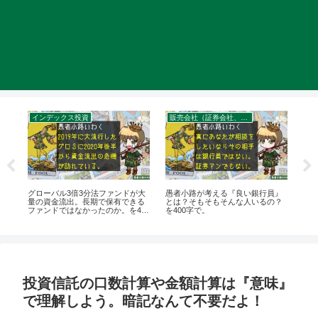
インデックス投資
販売会社（証券会社、銀行）について
投
グローバル3倍3分法ファンドが大
愚者小路が考える『良い銀行員』
コ
ュ
量の資金流出。長期で保有できる
とは？そもそもそんな人いるの？
え
ファンドではなかったのか。を400
を400字で。
イト
字で。
投資信託の口数計算や金額計算は『意味』
で理解しよう。暗記なんて不要だよ！