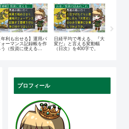
【連載】投資に使えるExcel
お金／投資の話あれこれ
【年利も出せる】運用パ
日経平均で考える、『大
【第2
フォーマンス記録帳を作
変だ』と言える変動幅
オのメ
ろう（投資に使える
（日次）を400字で。
式。リ
xcel）
入れ比
プロフィール