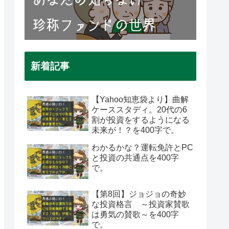
新着記事
【Yahoo知恵袋より】曲解
ケーススタディ。20代の6
割が投資をするようになる
未来が！？を400字で。
わかるかな？運転免許とPC
と投資の共通点を400字
で。
【第8回】ジョジョの奇妙
な投資格言 ～投資家賛歌
は勇気の賛歌～を400字
で。