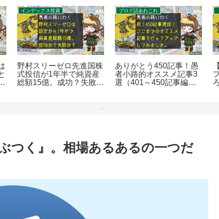
インデックス投資
ブログ話あれこれ
は
野村スリーゼロ先進国株
ありがとう450記事！愚
と
式投信が1年半で純資産
者小路的オススメ記事3
の
総額15億。成功？失敗？
選（401～450記事編）
を400字で。
を400字で。
E
ぶつく』。相場あるあるの一つだ