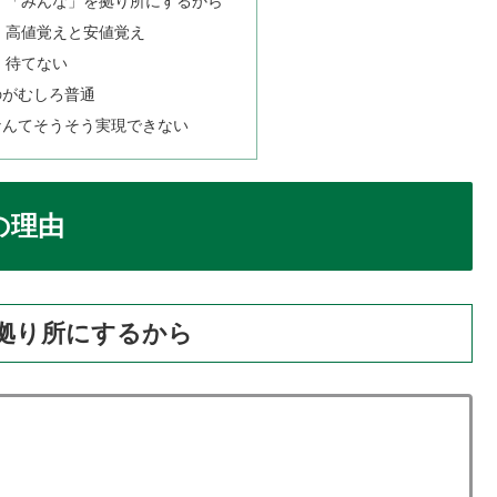
：「みんな」を拠り所にするから
：高値覚えと安値覚え
：待てない
のがむしろ普通
なんてそうそう実現できない
の理由
拠り所にするから