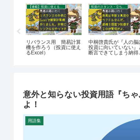
の中
【連載】投資に使えるExcel
投資のスタンス・立ち位置を考える
の話を打
リバランス用 簡易計算
中桐啓貴氏が『人の脳
りに配偶
機を作ろう（投資に使え
投資に向いていない』
に火がつ
るExcel）
断言できてしまう納得
ンデモ事
理由。を400字で。
り）を
意外と知らない投資用語『ちゃ
よ！
用語集