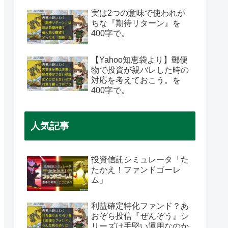
実は2つの意味で使われが
ちな『期待リターン』を
400字で。
【Yahoo知恵袋より】郵便
物で投資が親バレした時の
対応を考えておこう。を
400字で。
人気記事
投資信託シミュレータ「た
たかえ！ファンドゴーレ
ム」
利益確定特化ファンド？あ
おぞら投信『ぜんぞう』シ
リーズは手堅い運用なのか