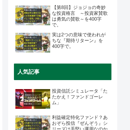
【第8回】ジョジョの奇妙
な投資格言 ～投資家賛歌
は勇気の賛歌～を400字
で。
実は2つの意味で使われが
ちな『期待リターン』を
400字で。
人気記事
投資信託シミュレータ「た
たかえ！ファンドゴーレ
ム」
利益確定特化ファンド？あ
おぞら投信『ぜんぞう』シ
リーズは手堅い運用なのか