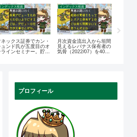
インデックス投資
インデックス投資
マネックス証券でカン・
月次資金流出入から垣間
つみた
チュンド氏が五度目のオ
見えるレバナス保有者の
手のや
ンラインセミナー。貯金
気骨（2022/07）を400
信託の
オンリーから脱却せよ！
字で。
ために
400字で。
を400
プロフィール