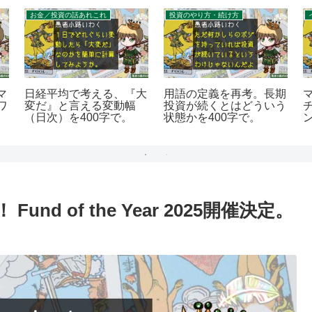
お金／投資の話あれこれ
投資のやり方・続け方
マ
日経平均で考える、『大
用語の定義を再考。長期
ワ
変だ』と言える変動幅
投資が続くとはどういう
（日次）を400字で。
状態かを400字で。
を
d of the Year 2025開催決定。