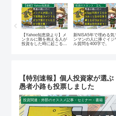
れ
【連載】Yahoo知恵袋：秀逸質問＆回答録
投資のスタンス・立ち位置を考える
トフォリ
【Yahoo知恵袋より】メ
新NISA5年で埋める気
入れてい
ンタルに難を抱える人が
ンマンの人に捧ぐイジ
理由。を
投資をした時に起こる最
ル質問を400字で。
大のデメリットを400字
で。
【特別速報】個人投資家が選ぶ！ Fun
愚者小路も投票しました
投資関連：外部のオススメ記事・セミナー・書籍