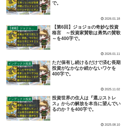
で。
2026.01.18
【第6回】ジョジョの奇妙な投資
【連載】ジョジョの奇妙な投資格言
格言 ～投資家賛歌は勇気の賛歌
～を400字で。
2026.01.11
ただ保有し続けるだけで済む長期
インデックス投資
投資がなかなか続かないワケを
400字で。
2025.11.02
投資世界の住人は『選ぶストレ
インデックス投資
ス』からの解放を本当に望んでい
るのか？を400字で。
2025.08.10