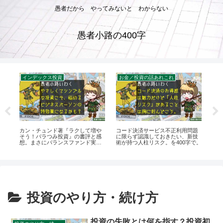
愚者だから やってみないと わからない
愚者小路の400字
インデックス投資
お金／投資の話あれこれ
ブ
破
カン・チュンド著『ラクして増や
コード決済サービス不正利用問題
【メ
そう！バラつみ投資』の書評と感
に限らず認識しておきたい、新技
スパ
想。まさにバランスファンド実践
術が持つ人柱リスク。を400字で。
者小
書の殿堂だ！
きま
投資のやり方・続け方
投資の失敗とは何を指す？投資初