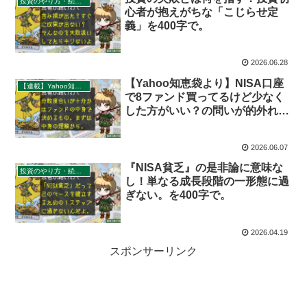
投資のやり方・続け方
心者が抱えがちな「こじらせ定
義」を400字で。
2026.06.28
【Yahoo知恵袋より】NISA口座
【連載】Yahoo知恵袋：秀逸質問＆回答録
で8ファンド買ってるけど少なく
した方がいい？の問いが的外れな
理由を400字で。
2026.06.07
『NISA貧乏』の是非論に意味な
投資のやり方・続け方
し！単なる成長段階の一形態に過
ぎない。を400字で。
2026.04.19
スポンサーリンク