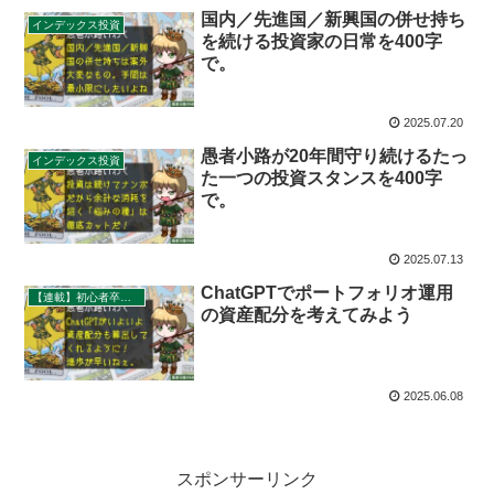
国内／先進国／新興国の併せ持ち
インデックス投資
を続ける投資家の日常を400字
で。
2025.07.20
愚者小路が20年間守り続けるたっ
インデックス投資
た一つの投資スタンスを400字
で。
2025.07.13
ChatGPTでポートフォリオ運用
【連載】初心者卒業計画
の資産配分を考えてみよう
2025.06.08
スポンサーリンク