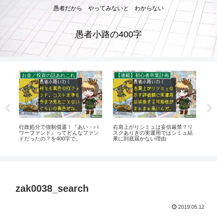
愚者だから やってみないと わからない
愚者小路の400字
お金／投資の話あれこれ
【連載】初心者卒業計画
投
ン
行政処分で強制償還！『あい・パ
右肩上がりシミュは妄信厳禁？リ
【
字
ワーファンド』ってどんなファン
スクありきの実運用ではシミュ結
テー
ドだったの？を400字で。
果に到底届かない理由
いの
zak0038_search
2019.05.12