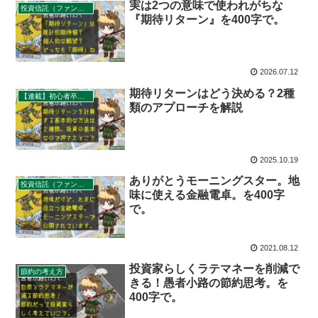
実は2つの意味で使われがちな
投資信託（ファンド）のリターン
『期待リターン』を400字で。
2026.07.12
期待リターンはどう決める？2種
【連載】初心者卒業計画
類のアプローチを解説
2025.10.19
ありがとうモーニングスター。地
投資信託（ファンド）のリターン
味に使える金融電卓。を400字
で。
2021.08.12
投資家らしくラテマネーを削減で
節約の考え方
きる！愚者小路の節約思考。を
400字で。