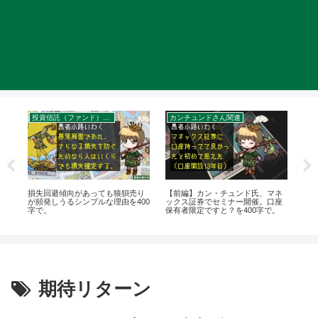
投資信託（ファンド）のリスク
カンチュンドさん関連
イ
、
損失回避傾向があっても狼狽売り
【前編】カン・チュンド氏、マネ
グロ
ン
が頻発しうるシンプルな理由を400
ックス証券でセミナー開催。口座
口
字で。
保有者限定ですと？を400字で。
の下
期待リターン