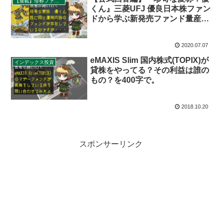
【連載】珍称ファンド巡礼ツアー
くん』三菱UFJ 優良日本株ファン
ドから学ぶ新発売ファンド量産法
（珍称ファンド巡礼ツアー）を
400字で。
2020.07.07
eMAXIS Slim 国内株式(TOPIX)が
インデックス投資
貸株をやってる？その利益は誰の
もの？を400字で。
2018.10.20
スポンサーリンク