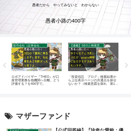
愚者だから やってみないと わからない
愚者小路の400字
販売会社（証券会社、銀行）について
【連載】SEOと検索意図を探る
に受
ロボアドバイザー『THEO』が口
「投資信託 ブログ」検索結果か
【
座管理業務を他機関へ分離。どう
ら上位表示ページの共通点を探せ
ぶ！F
評価する？を400字で。
ないか？（検索意図を探れ 第1
定
回）を400字で。
40
マザーファンド
【公式回答編】『珍奇な愛称：優