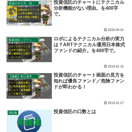
投資信託のチャートにテクニカル
投資のやり方・続け方
分析機能がない理由。を400字
で。
2020.04.01
ロボによるテクニカル分析の実力
投資信託（ファンド）のコスト
は？ARTテクニカル運用日本株式
ファンドの紹介。を400字で。
2019.01.31
投資信託のチャート画面の見方を
【連載】初心者卒業計画
知れば優良ファンド／危険ファン
ドが即わかる！
2019.01.27
投資信託の口数とは
用語集