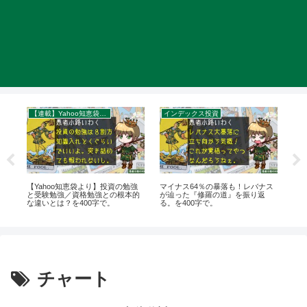
【連載】Yahoo知恵袋：秀逸質問＆回答録
インデックス投資
イ
想
【Yahoo知恵袋より】投資の勉強
マイナス64％の暴落も！レバナス
愚者
理
と受験勉強／資格勉強との根本的
が辿った『修羅の道』を振り返
ー
な違いとは？を400字で。
る。を400字で。
40
チャート