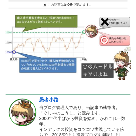
この記事は
約0分
で読めます。
愚者小路
当ブログ管理人であり、当記事の執筆者。
「ぐしゃのこうじ」と読みます。
2000年代半ばから投資を始め、かれこれ十数
年。
インデックス投資をコツコツ実践している傍
らで、2018/09より投資ブログを開設しまし