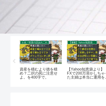
お金／投資の話あれこれ
【連載】Yahoo知恵袋：秀逸質問＆回答録
NSで圧倒
資産を積むより徳を積
【Yahoo知恵袋より】
る発信者
め？二択の罠に注意せ
FXで200万溶かしちゃ
字で。
よ。を400字で。
た主婦は本当に運用を
けるべきか？を400字
で。