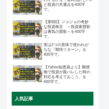
と投資の共通点を400字
で。
【第8回】ジョジョの奇妙
な投資格言 ～投資家賛歌
は勇気の賛歌～を400字
で。
実は2つの意味で使われが
ちな『期待リターン』を
400字で。
【Yahoo知恵袋より】郵便
物で投資が親バレした時の
対応を考えておこう。を
400字で。
人気記事