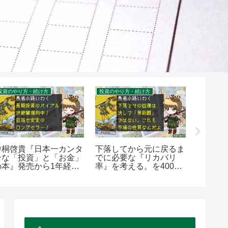
投資のやり方・続け方
投資のやり方・続け方
中桐啓貴『日本一カンタ
下落してから元に戻るま
ウェル
ンな「投資」と「お金」
でに必要な『リカバリ
で作成
の本』発売から1年経っ
率』を考える。を400字
オをリ
たらこうなった！を400
で。
比較して
字で。
字で。