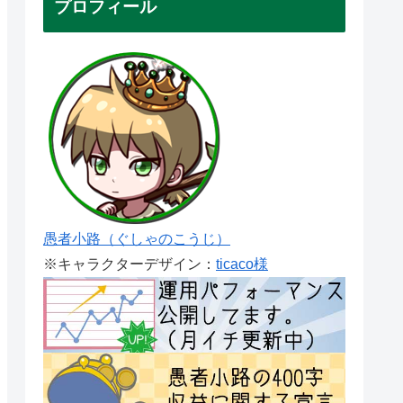
プロフィール
愚者小路（ぐしゃのこうじ）
※キャラクターデザイン：
ticaco様