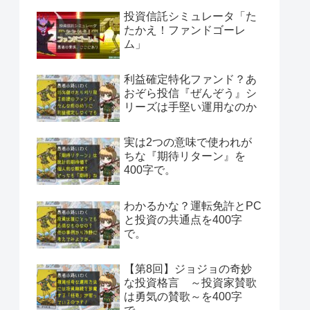
投資信託シミュレータ「た
たかえ！ファンドゴーレ
ム」
利益確定特化ファンド？あ
おぞら投信『ぜんぞう』シ
リーズは手堅い運用なのか
実は2つの意味で使われが
ちな『期待リターン』を
400字で。
わかるかな？運転免許とPC
と投資の共通点を400字
で。
【第8回】ジョジョの奇妙
な投資格言 ～投資家賛歌
は勇気の賛歌～を400字