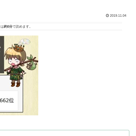
2019.11.04
事は
約0分
で読めます。