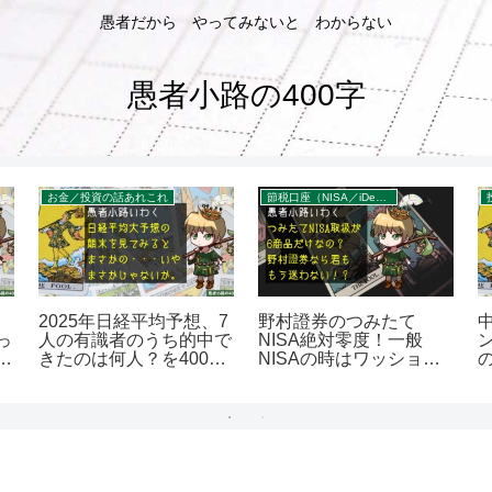
愚者だから やってみないと わからない
愚者小路の400字
お金／投資の話あれこれ
節税口座（NISA／iDeCo／企業型DC）
2025年日経平均予想、7
野村證券のつみたて
っ
人の有識者のうち的中で
NISA絶対零度！一般
続
きたのは何人？を400字
NISAの時はワッショイ
で。
してたのに。を400字
で。