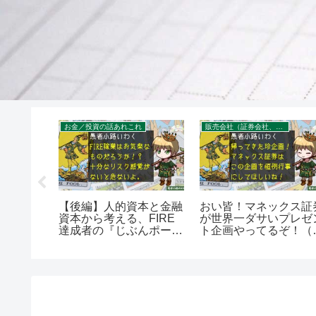
ーン
お金／投資の話あれこれ
販売会社（証券会社、銀行）について
ィルで学
【後編】人的資本と金融
おい皆！マネックス証
リターン
資本から考える、FIRE
が世界一ダサいプレゼ
を400
達成者の『じぶんポート
ト企画やってるぞ！（
フォリオ』を400字で。
経平均4万円編）を400
字で。