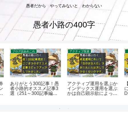
愚者だから やってみないと わからない
愚者小路の400字
ブログ話あれこれ
アクティブ投資
券
ありがとう300記事！愚
アクティブ運用を選ぶか
ン
者小路的オススメ記事3
インデックス運用を選ぶ
日
選（251～300記事編）
かは自己顕示欲によって
を400字で。
決まる？を400字で。