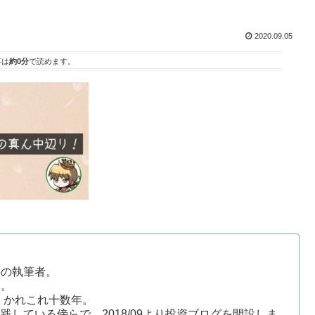
2020.09.05
事は
約0分
で読めます。
事の執筆者。
す。
、かれこれ十数年。
している傍らで、2018/09より投資ブログを開設しま