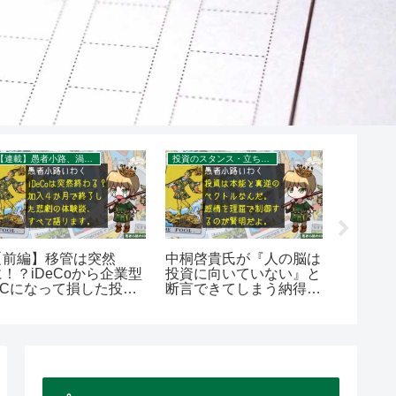
【連載】愚者小路、渦中の現場から。
投資のスタンス・立ち位置を考える
お金／投資
【前編】移管は突然
中桐啓貴氏が『人の脳は
そろそ
に！？iDeCoから企業型
投資に向いていない』と
（NIS
DCになって損した投資
断言できてしまう納得の
とかメ
家、悲劇の全容を語る
理由。を400字で。
そうじゃ
で。