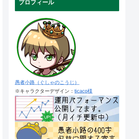
プロフィール
愚者小路（ぐしゃのこうじ）
※キャラクターデザイン：
ticaco様