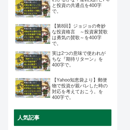
と投資の共通点を400字
で。
【第8回】ジョジョの奇妙
な投資格言 ～投資家賛歌
は勇気の賛歌～を400字
で。
実は2つの意味で使われが
ちな『期待リターン』を
400字で。
【Yahoo知恵袋より】郵便
物で投資が親バレした時の
対応を考えておこう。を
400字で。
人気記事