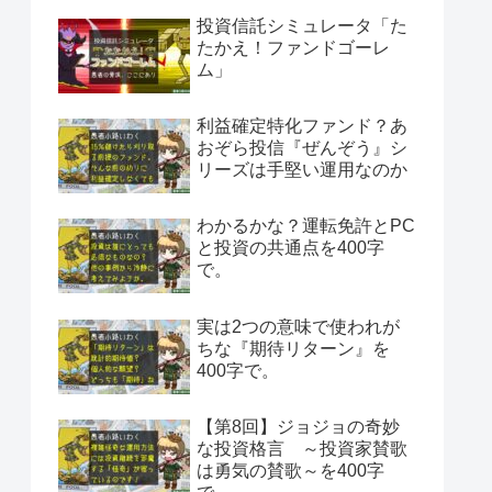
投資信託シミュレータ「た
たかえ！ファンドゴーレ
ム」
利益確定特化ファンド？あ
おぞら投信『ぜんぞう』シ
リーズは手堅い運用なのか
わかるかな？運転免許とPC
と投資の共通点を400字
で。
実は2つの意味で使われが
ちな『期待リターン』を
400字で。
【第8回】ジョジョの奇妙
な投資格言 ～投資家賛歌
は勇気の賛歌～を400字