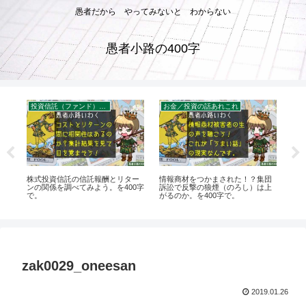
愚者だから やってみないと わからない
愚者小路の400字
投資信託（ファンド）のコスト
お金／投資の話あれこれ
お
の
株式投資信託の信託報酬とリター
情報商材をつかまされた！？集団
【検
ンの関係を調べてみよう。を400字
訴訟で反撃の狼煙（のろし）は上
野
で。
がるのか。を400字で。
zak0029_oneesan
2019.01.26