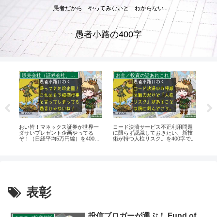
愚者だから やってみないと わからない
愚者小路の400字
販売会社（証券会社、銀行）について
お金／投資の話あれこれ
長
おい皆！マネックス証券が世界一
コード決済サービス不正利用問題
世
ダサいプレゼント企画やってる
に限らず認識しておきたい、新技
fr
ぞ！（日経平均5万円編）を400字
術が持つ人柱リスク。を400字で。
ルか
で。
表彰
投信ブロガーが選ぶ！ Fund of