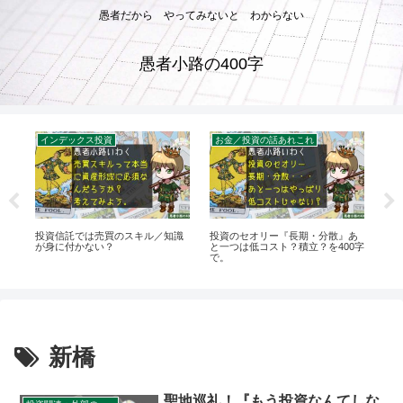
愚者だから やってみないと わからない
愚者小路の400字
インデックス投資
お金／投資の話あれこれ
お
す
投資信託では売買のスキル／知識
投資のセオリー『長期・分散』あ
NI
度
が身に付かない？
と一つは低コスト？積立？を400字
論
字
で。
ぎて
新橋
聖地巡礼！『もう投資なんてしな