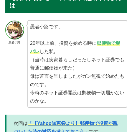
は
愚者小路です。
愚者小路
20年以上前、投資を始める時に
郵便物で親
バレ
した私。
（当時は実家暮らしだったしネット証券でも
普通に郵便物が来た）
母は苦言を呈しましたがガン無視で始めたも
のです。
今時のネット証券開設は郵便物一切届かない
のかな。
次回は
「【Yahoo知恵袋より】郵便物で投資が親
バレした時の対応を考えておこう」
です。