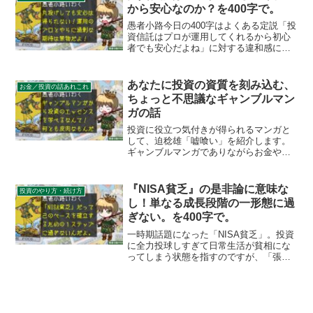
せてしまうだけなので気を付けましょ
から安心なのか？を400字で。
う。
愚者小路今日の400字はよくある定説「投
資信託はプロが運用してくれるから初心
者でも安心だよね」に対する違和感につ
いて。私は運用において他人に下駄を預
けて安心と思ったことはないし、そこに
安心感を覚えているわけでもありませ
あなたに投資の資質を刻み込む、
お金／投資の話あれこれ
ん。上記の定説に囚われ...
ちょっと不思議なギャンブルマン
ガの話
投資に役立つ気付きが得られるマンガと
して、迫稔雄「嘘喰い」を紹介します。
ギャンブルマンガでありながらお金やリ
スクに対する洞察には目を見張る鋭さが
あり、投資家の意識を一歩進める気付き
がちりばめられた作品です。今回はその
『NISA貧乏』の是非論に意味な
投資のやり方・続け方
中から4つの教えを紹介します。
し！単なる成長段階の一形態に過
ぎない。を400字で。
一時期話題になった「NISA貧乏」。投資
に全力投球しすぎて日常生活が貧相にな
ってしまう状態を指すのですが、「張り
切りムーブ」の一つであって自然と現実
とすり合わせたペース構築をしていける
はずです。よって本件は放っておいてよ
し。