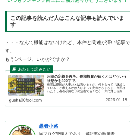
↑いつもランキング向上にご協力ありがとうございます！
この記事を読んだ人はこんな記事も読んでいま
す
・・・なんて機能はないけれど、本件と関連が深い記事で
す。
もう1ページ、いかがですか？
用語の定義を再考。長期投資が続くとはどういう
状態かを400字で。
投資は継続が大事だとは言いますが、何をもって「継続し
ている」と考えるかは人によって定義がさまざま。今回は
わたくし愚者小路なりの定義で色々なケースに対し長期投
資が続いているか脱落しているかを切り分けてみます。
2026.01.18
gusha00fool.com
愚者小路
当ブログ管理人であり、当記事の執筆者。