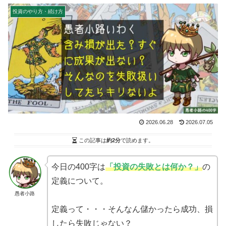
投資のやり方・続け方
2026.06.28
2026.07.05
この記事は
約2分
で読めます。
今日の400字は
「投資の失敗とは何か？」
の
定義について。
愚者小路
定義って・・・そんなん儲かったら成功、損
したら失敗じゃない？