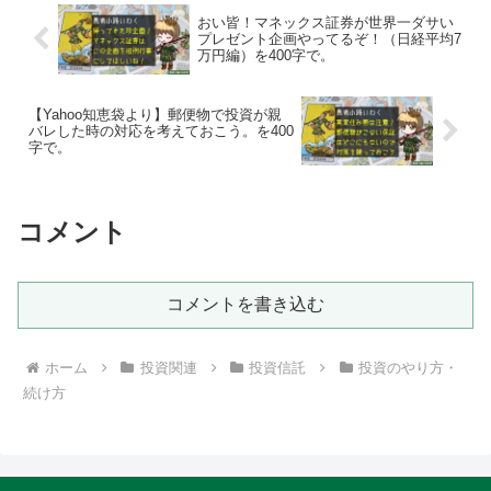
おい皆！マネックス証券が世界一ダサい
プレゼント企画やってるぞ！（日経平均7
万円編）を400字で。
【Yahoo知恵袋より】郵便物で投資が親
バレした時の対応を考えておこう。を400
字で。
コメント
コメントを書き込む
ホーム
投資関連
投資信託
投資のやり方・
続け方