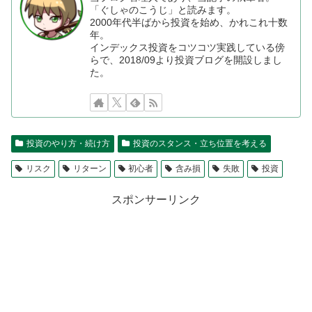
「ぐしゃのこうじ」と読みます。
2000年代半ばから投資を始め、かれこれ十数
年。
インデックス投資をコツコツ実践している傍
らで、2018/09より投資ブログを開設しまし
た。
投資のやり方・続け方
投資のスタンス・立ち位置を考える
リスク
リターン
初心者
含み損
失敗
投資
スポンサーリンク