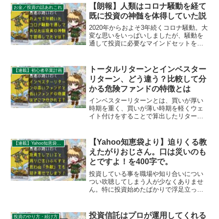
【朗報】人類はコロナ騒動を経て
お金／投資の話あれこれ
既に投資の神髄を体得していた説
2020年からおよそ3年続くコロナ騒動。大
変な思いをいっぱいしましたが、騒動を
通して投資に必要なマインドセットを身
に付けている事に気付いている人は多く
ないでしょう。いつの間にか身に付けて
いる3つの「投資の神髄」を解説していき
トータルリターンとインベスター
【連載】初心者卒業計画
ます。
リターン、どう違う？比較して分
かる危険ファンドの特徴とは
インベスターリターンとは、買いが厚い
時期を重く、買いが薄い時期を軽くウェ
イト付けをすることで算出したリターン
です。これにより保有者が概ね儲けてい
るか損しているかが分かります。さらに
トータルリターンとの対比でインベスタ
【Yahoo知恵袋より】迫りくる教
【連載】Yahoo知恵袋：秀逸質問＆回答録
ーリターンが不自然に低いファンドは、
えたがりおじさん。口は災いのも
保有者が「高値買いの安値売り」をして
とですよ！を400字で。
いる可能性が高いです。
投資している事を職場や知り合いについ
つい吹聴してしまう人が少なくありませ
ん。特に投資始めたばかりで浮足立って
いる人に多いのですが、言いふらしたと
ころでリターンが増えるでもなく、ただ
ただ「人のリスク」をいたずらに増強さ
投資信託はプロが運用してくれる
投資のやり方・続け方