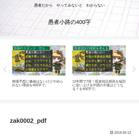
愚者だから やってみないと わからない
愚者小路の400字
投資のスタンス・立ち位置を考える
投資信託の現状を考える
お
要
相場予想に価値はないけどやめら
12年間で7倍！投資信託残高を猛烈
20
00
れない理由を400字で。
に追い上げる中国の今後はどうな
さか
る？を400字で。
で
zak0002_pdf
2018.09.12