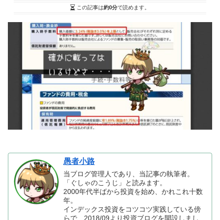
この記事は
約0分
で読めます。
愚者小路
当ブログ管理人であり、当記事の執筆者。
「ぐしゃのこうじ」と読みます。
2000年代半ばから投資を始め、かれこれ十数
年。
インデックス投資をコツコツ実践している傍
らで、2018/09より投資ブログを開設しまし