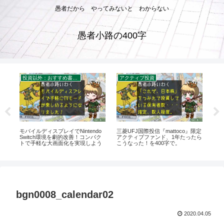
愚者だから やってみないと わからない
愚者小路の400字
投資以外：おすすめ書籍・グッズ
アクティブ投資
イ
の成
モバイルディスプレイでNintendo
三菱UFJ国際投信『mattoco』限定
信
PI
Switch環境を劇的改善！コンパク
アクティブファンド、1年たったら
ら『
トで手軽な大画面化を実現しよう
こうなった！を400字で。
で
bgn0008_calendar02
2020.04.05