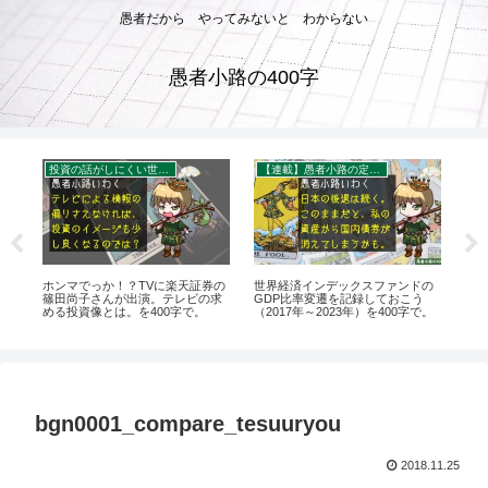
愚者だから やってみないと わからない
愚者小路の400字
投資の話がしにくい世の中
【連載】愚者小路の定点観察
ダー
ホンマでっか！？TVに楽天証券の
世界経済インデックスファンドの
【Y
篠田尚子さんが出演。テレビの求
GDP比率変遷を記録しておこう
海
める投資像とは。を400字で。
（2017年～2023年）を400字で。
と
点。
bgn0001_compare_tesuuryou
2018.11.25