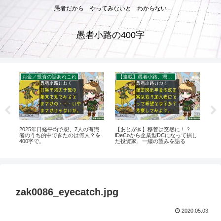
愚者だから やってみないと わからない
愚者小路の400字
お金／投資の話あれこれ
【連載】愚者小路、渦中の現場から。
お
資格
2025年日経平均予想、7人の有識
【あとがき】移管は突然に！？
山崎
～
者のうち的中できたのは何人？を
iDeCoから企業型DCになって損し
で意
400字で。
た投資家、一縷の望みを語る
を4
zak0086_eyecatch.jpg
2020.05.03