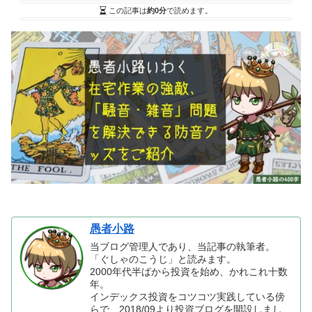
この記事は
約0分
で読めます。
愚者小路
当ブログ管理人であり、当記事の執筆者。
「ぐしゃのこうじ」と読みます。
2000年代半ばから投資を始め、かれこれ十数
年。
インデックス投資をコツコツ実践している傍
らで、2018/09より投資ブログを開設しまし