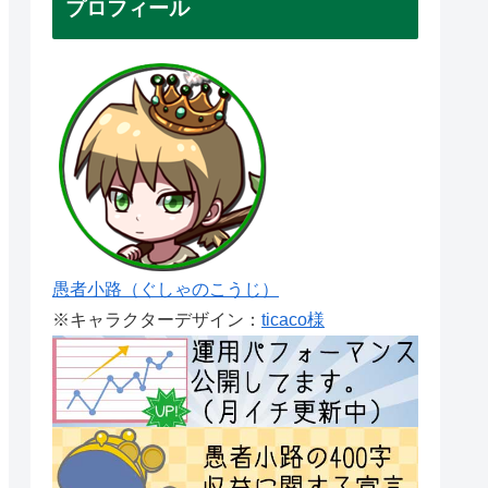
プロフィール
愚者小路（ぐしゃのこうじ）
※キャラクターデザイン：
ticaco様