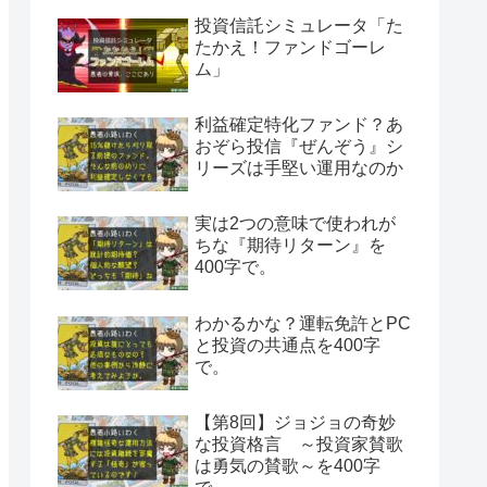
投資信託シミュレータ「た
たかえ！ファンドゴーレ
ム」
利益確定特化ファンド？あ
おぞら投信『ぜんぞう』シ
リーズは手堅い運用なのか
実は2つの意味で使われが
ちな『期待リターン』を
400字で。
わかるかな？運転免許とPC
と投資の共通点を400字
で。
【第8回】ジョジョの奇妙
な投資格言 ～投資家賛歌
は勇気の賛歌～を400字