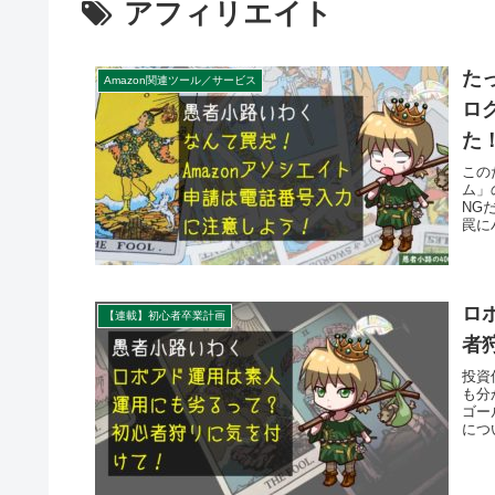
アフィリエイト
た
Amazon関連ツール／サービス
ロ
た
この
ム」
NG
罠に
ロ
【連載】初心者卒業計画
者
投資
も分
ゴー
につ