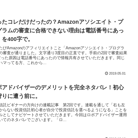
ったコレだけだったの？Amazonアソシエイト・プ
グラムの審査に合格できない理由は電話番号にあっ
！を400字で。
たびAmazonのアフィリエイトこと「Amazonアソシエイト・プログラ
の審査が通りました。文字通り3度目の正直です。手前の2回で審査結果
だった原因は電話番号にあったので情報共有させていただきます。同じ
ハマってる方、これから...
2019.05.01
ボアドバイザーのデメリットを完全ネタバレ！初心
狩りに遭う前に。
信託ビギナーの方向けの連載記事 第2回です。連載を通して「右も左
からない投資信託初心者が自分で投資信託を選べるようになる」ことを
ルとしてナビゲートさせていただきます。今回はロボアドバイザー運用
いてのネタバレでございます。「ロ...