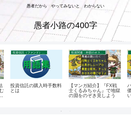
愚者だから やってみないと わからない
愚者小路の400字
投資信託（ファンド）のコスト
投資関連：外部のオススメ記事・セミナー・書籍
結
投資信託の購入時手数料
【マンガ紹介】『FX戦
む
とは
士くるみちゃん』で地獄
い
の淵をのぞき見しよう