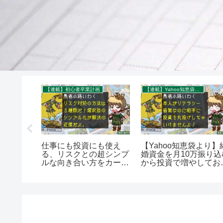
れ
【連載】初心者卒業計画
【連載】Yahoo知恵袋：秀逸質問＆回答録
負わされ
仕事にも投資にも使え
【Yahoo知恵袋より】
するな！
る、リスクとの超シンプ
婚資金を月10万振り込
争解決事例
ルな向き合い方をカード
から投資で増やしてお
0字で。
ゲーム風に考える
て！を400字で。