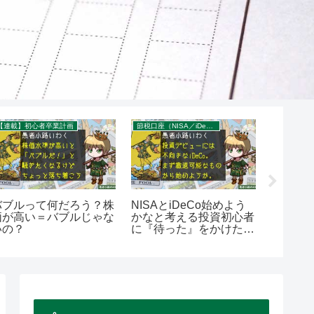
【連載】初心者卒業計画
節税口座（NISA／iDeCo／企業型DC）
節約Tips
バブルって何だろう？株
NISAとiDeCo始めよう
【節約
価が高い＝バブルじゃな
かなと考える投資初心者
料金は
いの？
に『待った』をかけた
したキ
い。を400字で。
そり解
（doco
字で。