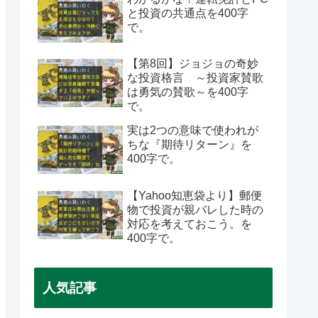
と投資の共通点を400字
で。
【第8回】ジョジョの奇妙
な投資格言 ～投資家賛歌
は勇気の賛歌～を400字
で。
実は2つの意味で使われが
ちな『期待リターン』を
400字で。
【Yahoo知恵袋より】郵便
物で投資が親バレした時の
対応を考えておこう。を
400字で。
人気記事