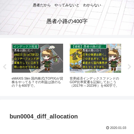
愚者だから やってみないと わからない
愚者小路の400字
インデックス投資
【連載】愚者小路の定点観察
く
eMAXIS Slim 国内株式(TOPIX)が貸
世界経済インデックスファンドの
【Y
当
株をやってる？その利益は誰のも
GDP比率変遷を記録しておこう
者
の？を400字で。
（2017年～2023年）を400字で。
つ
40
bun0004_diff_allocation
2020.01.03