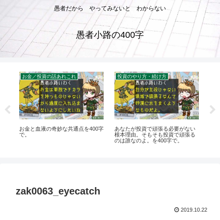
愚者だから やってみないと わからない
愚者小路の400字
お金／投資の話あれこれ
投資のやり方・続け方
たポ
お金と血液の奇妙な共通点を400字
あなたが投資で頑張る必要がない
お
を
で。
根本理由。そもそも投資で頑張る
ダ
のは誰なのよ。を400字で。
ぞ！
で
zak0063_eyecatch
2019.10.22