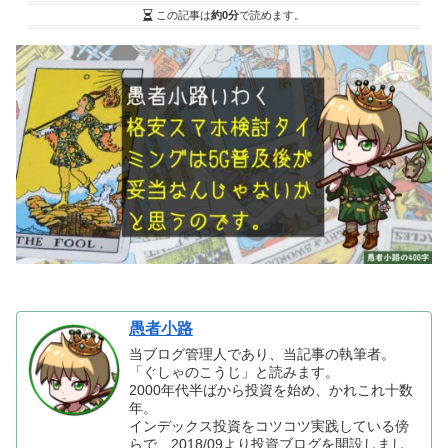
この記事は
約0分
で読めます。
愚者小路
当ブログ管理人であり、当記事の執筆者。
「ぐしゃのこうじ」と読みます。
2000年代半ばから投資を始め、かれこれ十数
年。
インデックス投資をコツコツ実践している傍
らで、2018/09より投資ブログを開設しまし