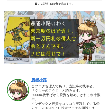
この記事は
約0分
で読めます。
愚者小路
当ブログ管理人であり、当記事の執筆者。
「ぐしゃのこうじ」と読みます。
2000年代半ばから投資を始め、かれこれ十数
年。
インデックス投資をコツコツ実践している傍
らで、2018/09より投資ブログを開設しまし