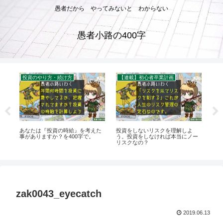
愚者だから やってみないと わからない
愚者小路の400字
投資のやり方・続け方
【連載】初心者卒業計画
想
あなたは『投資の時給』を考えた
投資をしないリスクを理解しよ
野
理
事がありますか？を400字で。
う。投資をしなければ本当にノー
疑
リスクなの？
でし
zak0043_eyecatch
2019.06.13