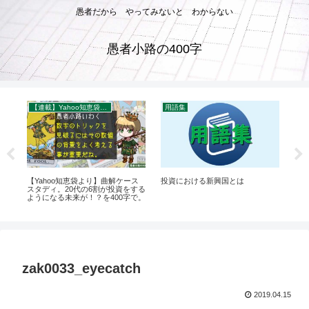
愚者だから やってみないと わからない
愚者小路の400字
【連載】Yahoo知恵袋：秀逸質問＆回答録
用語集
SA
【Yahoo知恵袋より】曲解ケース
投資における新興国とは
【Y
ア
スタディ。20代の6割が投資をする
おじ
。
ようになる未来が！？を400字で。
向け
で
zak0033_eyecatch
2019.04.15