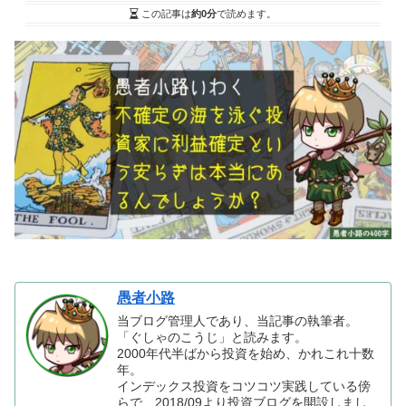
この記事は
約0分
で読めます。
愚者小路
当ブログ管理人であり、当記事の執筆者。
「ぐしゃのこうじ」と読みます。
2000年代半ばから投資を始め、かれこれ十数
年。
インデックス投資をコツコツ実践している傍
らで、2018/09より投資ブログを開設しまし