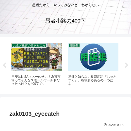
愚者だから やってみないと わからない
愚者小路の400字
お金／投資の話あれこれ
用語集
お
そ
円安はNISAマネーのせい？為替市
意外と知らない投資用語『ちゃぶ
仮
好
場ってそんなスモールワールドだ
つく』。相場あるあるの一つだ
直す
ったっけ？を400字で。
よ！
zak0103_eyecatch
2020.08.15