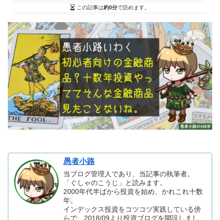
この記事は
約0分
で読めます。
愚者小路
当ブログ管理人であり、当記事の執筆者。
「ぐしゃのこうじ」と読みます。
2000年代半ばから投資を始め、かれこれ十数
年。
インデックス投資をコツコツ実践している傍
らで、2018/09より投資ブログを開設しまし