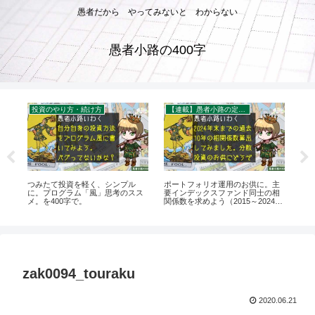
愚者だから やってみないと わからない
愚者小路の400字
投資のやり方・続け方
【連載】愚者小路の定点観察
投
で
つみたて投資を軽く、シンプル
ポートフォリオ運用のお供に。主
用
か
に。プログラム「風」思考のスス
要インデックスファンド同士の相
くと
メ。を400字で。
関係数を求めよう（2015～2024年
版）を400字で。
zak0094_touraku
2020.06.21