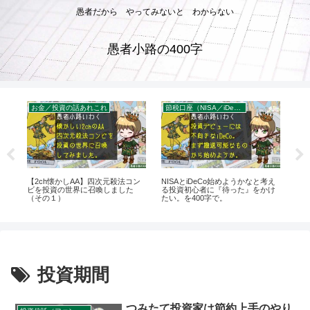
愚者だから やってみないと わからない
愚者小路の400字
お金／投資の話あれこれ
節税口座（NISA／iDeCo／企業型DC）
て
【2ch懐かしAA】四次元殺法コン
NISAとiDeCo始めようかなと考え
モバ
ビを投資の世界に召喚しました
る投資初心者に『待った』をかけ
Sw
（その１）
たい。を400字で。
ト
投資期間
つみたて投資家は節約上手のやり