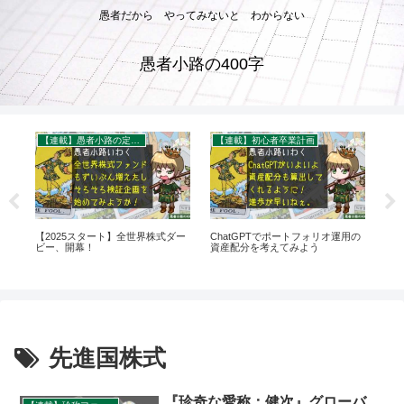
愚者だから やってみないと わからない
愚者小路の400字
【連載】愚者小路の定点観察
【連載】初心者卒業計画
っ
【2025スタート】全世界株式ダー
ChatGPTでポートフォリオ運用の
日
投
ビー、開幕！
資産配分を考えてみよう
資
う前
先進国株式
『珍奇な愛称：健次』グローバ