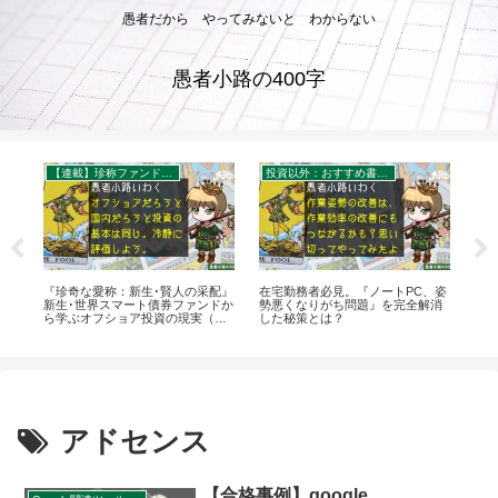
愚者だから やってみないと わからない
愚者小路の400字
【連載】珍称ファンド巡礼ツアー
投資以外：おすすめ書籍・グッズ
お
エン・
『珍奇な愛称：新生･賢人の采配』
在宅勤務者必見。『ノートPC、姿
ベ
「愚
新生･世界スマート債券ファンドか
勢悪くなりがち問題』を完全解消
生
ただ
ら学ぶオフショア投資の現実（珍
した秘策とは？
者小
称ファンド巡礼ツアー）を400字
で。
アドセンス
【合格事例】google