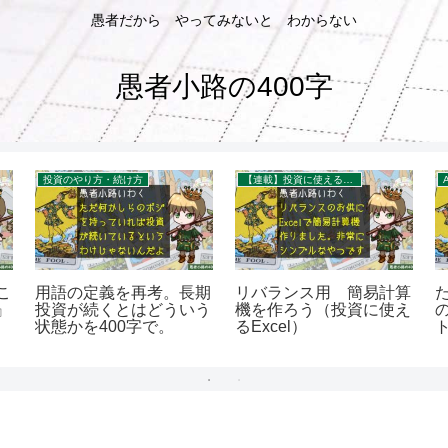
愚者だから やってみないと わからない
愚者小路の400字
投資のやり方・続け方
【連載】投資に使えるExcel
こ
用語の定義を再考。長期
リバランス用 簡易計算
』
投資が続くとはどういう
機を作ろう（投資に使え
の
状態かを400字で。
るExcel）