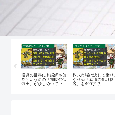
れ
投資の話がしにくい世の中
投資のスタンス・立ち位置を考える
カム導入
投資の世界にも誤解や偏
株式市場は決して乗り
ラクにな
見という名の「前時代低
なせぬ『感情の化け物
愚者小路
気圧」がひしめいてい
説。を400字で。
字で。
る。を400字で。