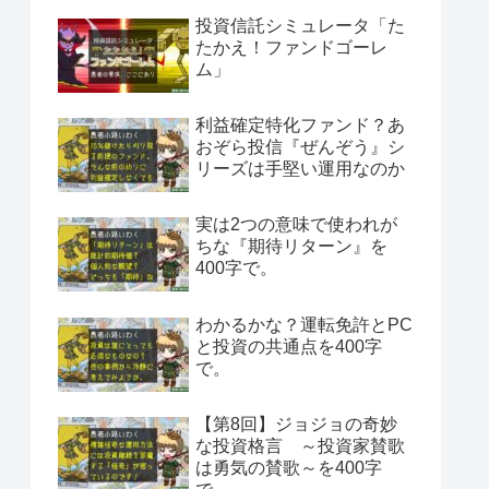
投資信託シミュレータ「た
たかえ！ファンドゴーレ
ム」
利益確定特化ファンド？あ
おぞら投信『ぜんぞう』シ
リーズは手堅い運用なのか
実は2つの意味で使われが
ちな『期待リターン』を
400字で。
わかるかな？運転免許とPC
と投資の共通点を400字
で。
【第8回】ジョジョの奇妙
な投資格言 ～投資家賛歌
は勇気の賛歌～を400字