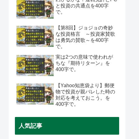
と投資の共通点を400字
で。
【第8回】ジョジョの奇妙
な投資格言 ～投資家賛歌
は勇気の賛歌～を400字
で。
実は2つの意味で使われが
ちな『期待リターン』を
400字で。
【Yahoo知恵袋より】郵便
物で投資が親バレした時の
対応を考えておこう。を
400字で。
人気記事