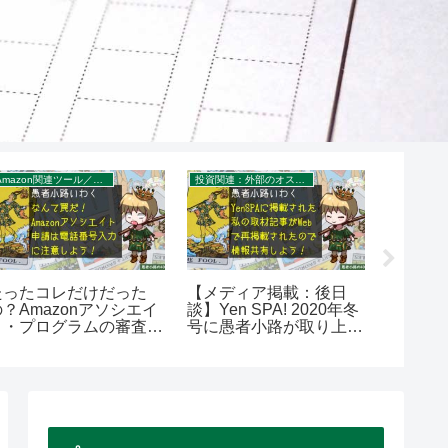
Amazon関連ツール／サービス
投資関連：外部のオススメ記事・セミナー・書籍
お金／投資
たったコレだけだった
【メディア掲載：後日
【202
？Amazonアソシエイ
談】Yen SPA! 2020年冬
綱】新N
ト・プログラムの審査に
号に愚者小路が取り上げ
するの
合格できない理由は電話
られた記事がWeb公開さ
は？を4
番号にあった！を400字
れました。を400字で。
で。