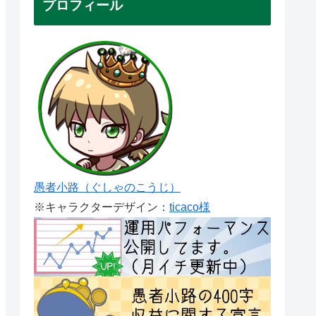
プロフィール
愚者小路（ぐしゃのこうじ）
※キャラクターデザイン：
ticaco様