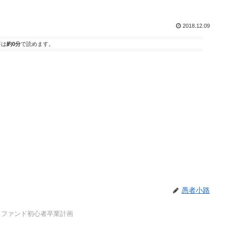
2018.12.09
事は
約0分
で読めます。
愚者小路
。ファンド初心者卒業計画