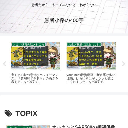
愚者だから やってみないと わからない
愚者小路の400字
お金／投資の話あれこれ
お金／投資の話あれこれ
お
主
宝くじの持つ意外なパフォーマン
youtubeの投資動画に断言系が多い
【
相
ス。『費用対ドキドキ』の高さを
理由、ひろゆき氏がサラッと教え
ま
1年
考える。を400字で。
てくれました。を400字で。
う。
TOPIX
オルカンとS&P500の相関係数、