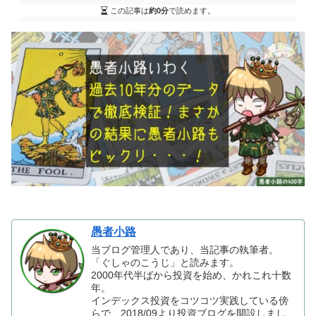
この記事は
約0分
で読めます。
愚者小路
当ブログ管理人であり、当記事の執筆者。
「ぐしゃのこうじ」と読みます。
2000年代半ばから投資を始め、かれこれ十数
年。
インデックス投資をコツコツ実践している傍
らで、2018/09より投資ブログを開設しまし