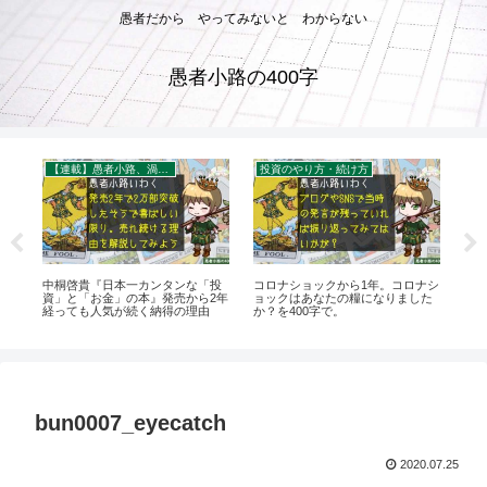
愚者だから やってみないと わからない
愚者小路の400字
【連載】愚者小路、渦中の現場から。
投資のやり方・続け方
節
中桐啓貴『日本一カンタンな「投
コロナショックから1年。コロナシ
格
資」と「お金」の本』発売から2年
ョックはあなたの糧になりました
キ
経っても人気が続く納得の理由
か？を400字で。
下手
bun0007_eyecatch
2020.07.25