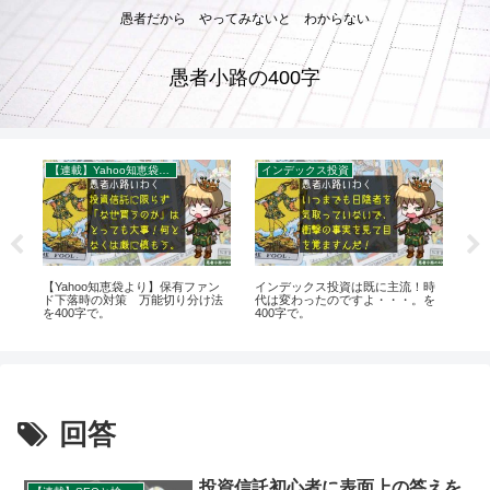
愚者だから やってみないと わからない
愚者小路の400字
【連載】Yahoo知恵袋：秀逸質問＆回答録
インデックス投資
な
【Yahoo知恵袋より】保有ファン
インデックス投資は既に主流！時
【
←
ド下落時の対策 万能切り分け法
代は変わったのですよ・・・。を
言
？
を400字で。
400字で。
を4
回答
投資信託初心者に表面上の答えを